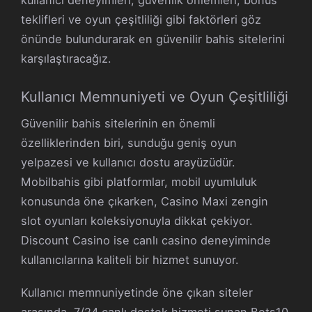
teklifleri ve oyun çeşitliliği gibi faktörleri göz
önünde bulundurarak en güvenilir bahis sitelerini
karşılaştıracağız.
Kullanıcı Memnuniyeti ve Oyun Çeşitliliği
Güvenilir bahis sitelerinin en önemli
özelliklerinden biri, sunduğu geniş oyun
yelpazesi ve kullanıcı dostu arayüzüdür.
Mobilbahis gibi platformlar, mobil uyumluluk
konusunda öne çıkarken, Casino Maxi zengin
slot oyunları koleksiyonuyla dikkat çekiyor.
Discount Casino ise canlı casino deneyiminde
kullanıcılarına kaliteli bir hizmet sunuyor.
Kullanıcı memnuniyetinde öne çıkan siteler
arasında, 7/24 canlı destek hizmeti sunan Bets10