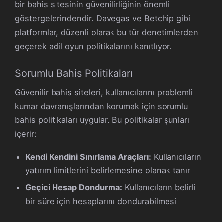
bir bahis sitesinin güvenilirliğinin önemli
göstergelerindendir. Davegas ve Betchip gibi
platformlar, düzenli olarak bu tür denetimlerden
geçerek adil oyun politikalarını kanıtlıyor.
Sorumlu Bahis Politikaları
Güvenilir bahis siteleri, kullanıcılarını problemli
kumar davranışlarından korumak için sorumlu
bahis politikaları uygular. Bu politikalar şunları
içerir:
Kendi Kendini Sınırlama Araçları:
Kullanıcıların
yatırım limitlerini belirlemesine olanak tanır
Geçici Hesap Dondurma:
Kullanıcıların belirli
bir süre için hesaplarını dondurabilmesi