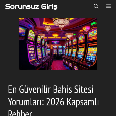
İçeriğe
Sorunsuz Giriş
ME
atla
En Güvenilir Bahis Sitesi
Yorumları: 2026 Kapsamlı
Rehber