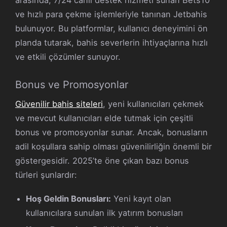
ve hızlı para çekme işlemleriyle tanınan Jetbahis
bulunuyor. Bu platformlar, kullanıcı deneyimini ön
planda tutarak, bahis severlerin ihtiyaçlarına hızlı
ve etkili çözümler sunuyor.
Bonus ve Promosyonlar
Güvenilir bahis siteleri
, yeni kullanıcıları çekmek
ve mevcut kullanıcıları elde tutmak için çeşitli
bonus ve promosyonlar sunar. Ancak, bonusların
adil koşullara sahip olması güvenilirliğin önemli bir
göstergesidir. 2025’te öne çıkan bazı bonus
türleri şunlardır:
Hoş Geldin Bonusları:
Yeni kayıt olan
kullanıcılara sunulan ilk yatırım bonusları