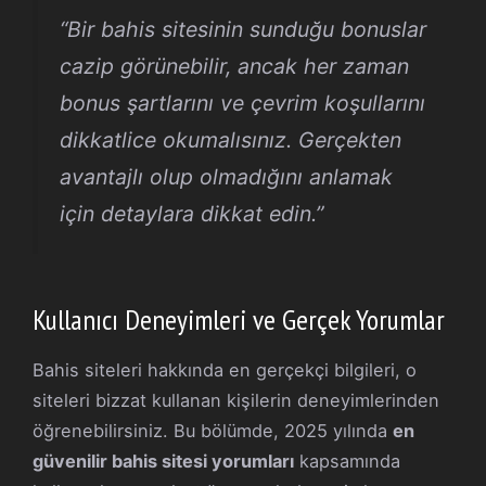
“Bir bahis sitesinin sunduğu bonuslar
cazip görünebilir, ancak her zaman
bonus şartlarını ve çevrim koşullarını
dikkatlice okumalısınız. Gerçekten
avantajlı olup olmadığını anlamak
için detaylara dikkat edin.”
Kullanıcı Deneyimleri ve Gerçek Yorumlar
Bahis siteleri hakkında en gerçekçi bilgileri, o
siteleri bizzat kullanan kişilerin deneyimlerinden
öğrenebilirsiniz. Bu bölümde, 2025 yılında
en
güvenilir bahis sitesi yorumları
kapsamında