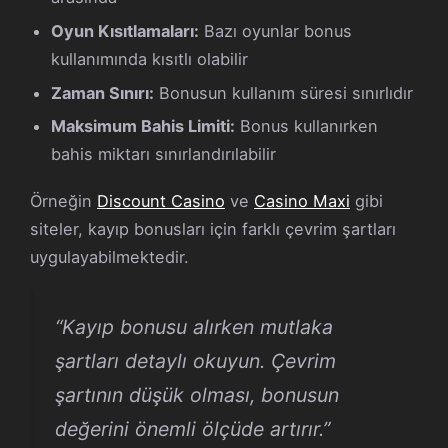
Oyun Kısıtlamaları:
Bazı oyunlar bonus
kullanımında kısıtlı olabilir
Zaman Sınırı:
Bonusun kullanım süresi sınırlıdır
Maksimum Bahis Limiti:
Bonus kullanırken
bahis miktarı sınırlandırılabilir
Örneğin
Discount Casino
ve
Casino Maxi
gibi
siteler, kayıp bonusları için farklı çevrim şartları
uygulayabilmektedir.
“Kayıp bonusu alırken mutlaka
şartları detaylı okuyun. Çevrim
şartının düşük olması, bonusun
değerini önemli ölçüde artırır.”