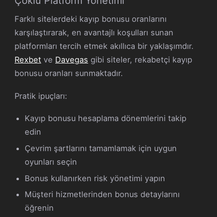
Çoklu Platform Yönetimi
Farklı sitelerdeki kayıp bonusu oranlarını
karşılaştırarak, en avantajlı koşulları sunan
platformları tercih etmek akıllıca bir yaklaşımdır.
Rexbet
ve
Davegas
gibi siteler, rekabetçi kayıp
bonusu oranları sunmaktadır.
Pratik ipuçları:
Kayıp bonusu hesaplama dönemlerini takip
edin
Çevrim şartlarını tamamlamak için uygun
oyunları seçin
Bonus kullanırken risk yönetimi yapın
Müşteri hizmetlerinden bonus detaylarını
öğrenin