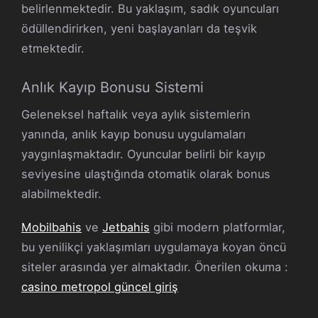
belirlenmektedir. Bu yaklaşım, sadık oyuncuları
ödüllendirirken, yeni başlayanları da teşvik
etmektedir.
Anlık Kayıp Bonusu Sistemi
Geleneksel haftalık veya aylık sistemlerin
yanında, anlık kayıp bonusu uygulamaları
yaygınlaşmaktadır. Oyuncular belirli bir kayıp
seviyesine ulaştığında otomatik olarak bonus
alabilmektedir.
Mobilbahis
ve
Jetbahis
gibi modern platformlar,
bu yenilikçi yaklaşımları uygulamaya koyan öncü
siteler arasında yer almaktadır. Önerilen okuma :
casino metropol güncel giriş