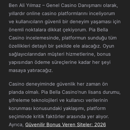
Ben Ali Yılmaz – Genel Casino Danışmanı olarak,
yıllardır online casino platformlarını inceliyorum
ve kullanıcıların güvenli bir deneyim yaşaması için
önemli noktalara dikkat çekiyorum. Pia Bella
Casino incelemesinde, platformun sunduğu tüm
özellikleri detaylı bir şekilde ele alacağız. Oyun
sağlayıcılarından müşteri hizmetlerine, bonus
yapısından ödeme süreçlerine kadar her şeyi
masaya yatıracağız.
Casino deneyiminde güvenlik her zaman ön
planda olmalı. Pia Bella Casino’nun lisans durumu,
şifreleme teknolojileri ve kullanıcı verilerinin
korunması konusundaki yaklaşımı, platform
seçiminde kritik faktörler arasında yer alıyor.
Ayrıca,
Güvenilir Bonus Veren Siteler: 2026