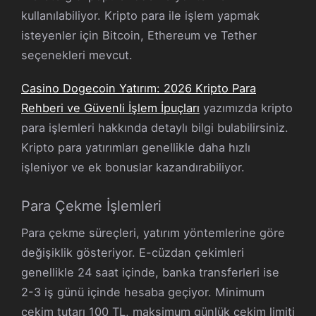
kullanılabiliyor. Kripto para ile işlem yapmak
isteyenler için Bitcoin, Ethereum ve Tether
seçenekleri mevcut.
Casino Dogecoin Yatırım: 2026 Kripto Para
Rehberi ve Güvenli İşlem İpuçları
yazımızda kripto
para işlemleri hakkında detaylı bilgi bulabilirsiniz.
Kripto para yatırımları genellikle daha hızlı
işleniyor ve ek bonuslar kazandırabiliyor.
Para Çekme İşlemleri
Para çekme süreçleri, yatırım yöntemlerine göre
değişiklik gösteriyor. E-cüzdan çekimleri
genellikle 24 saat içinde, banka transferleri ise
2-3 iş günü içinde hesaba geçiyor. Minimum
çekim tutarı 100 TL, maksimum günlük çekim limiti