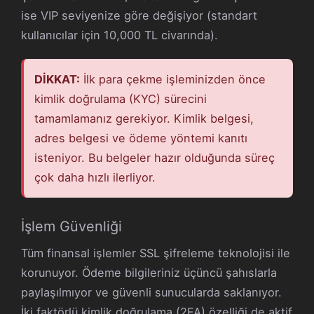
ise VIP seviyenize göre değişiyor (standart
kullanıcılar için 10,000 TL civarında).
DİKKAT:
İlk para çekme işleminizden önce
kimlik doğrulama (KYC) sürecini
tamamlamanız gerekiyor. Kimlik belgesi,
adres belgesi ve ödeme yöntemi kanıtı
isteniyor. Bu belgeler hazır olduğunda süreç
çok daha hızlı ilerliyor.
İşlem Güvenliği
Tüm finansal işlemler SSL şifreleme teknolojisi ile
korunuyor. Ödeme bilgileriniz üçüncü şahıslarla
paylaşılmıyor ve güvenli sunucularda saklanıyor.
İki faktörlü kimlik doğrulama (2FA) özelliği de aktif