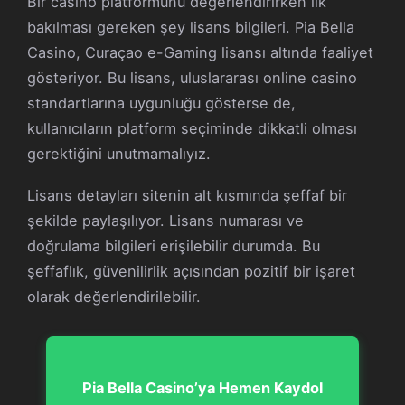
Bir casino platformunu değerlendirirken ilk
bakılması gereken şey lisans bilgileri. Pia Bella
Casino, Curaçao e-Gaming lisansı altında faaliyet
gösteriyor. Bu lisans, uluslararası online casino
standartlarına uygunluğu gösterse de,
kullanıcıların platform seçiminde dikkatli olması
gerektiğini unutmamalıyız.
Lisans detayları sitenin alt kısmında şeffaf bir
şekilde paylaşılıyor. Lisans numarası ve
doğrulama bilgileri erişilebilir durumda. Bu
şeffaflık, güvenilirlik açısından pozitif bir işaret
olarak değerlendirilebilir.
Pia Bella Casino’ya Hemen Kaydol