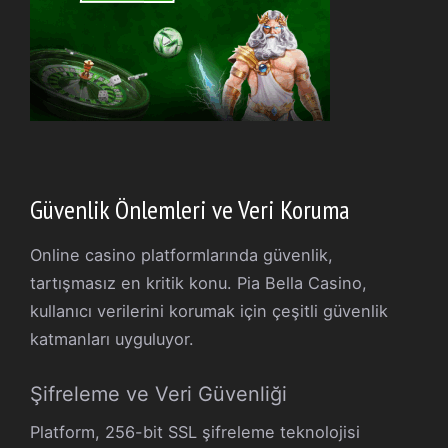
Güvenlik Önlemleri ve Veri Koruma
Online casino platformlarında güvenlik,
tartışmasız en kritik konu. Pia Bella Casino,
kullanıcı verilerini korumak için çeşitli güvenlik
katmanları uyguluyor.
Şifreleme ve Veri Güvenliği
Platform, 256-bit SSL şifreleme teknolojisi