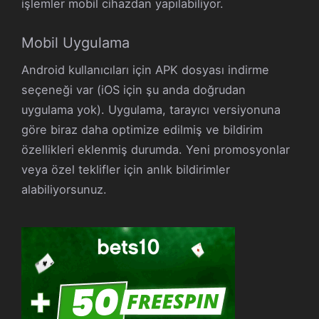
işlemler mobil cihazdan yapılabiliyor.
Mobil Uygulama
Android kullanıcıları için APK dosyası indirme
seçeneği var (iOS için şu anda doğrudan
uygulama yok). Uygulama, tarayıcı versiyonuna
göre biraz daha optimize edilmiş ve bildirim
özellikleri eklenmiş durumda. Yeni promosyonlar
veya özel teklifler için anlık bildirimler
alabiliyorsunuz.