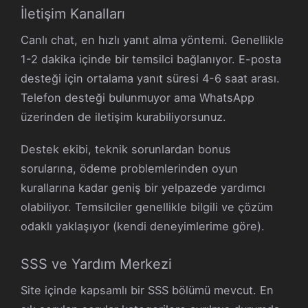
İletişim Kanalları
Canlı chat, en hızlı yanıt alma yöntemi. Genellikle
1-2 dakika içinde bir temsilci bağlanıyor. E-posta
desteği için ortalama yanıt süresi 4-6 saat arası.
Telefon desteği bulunmuyor ama WhatsApp
üzerinden de iletişim kurabiliyorsunuz.
Destek ekibi, teknik sorunlardan bonus
sorularına, ödeme problemlerinden oyun
kurallarına kadar geniş bir yelpazede yardımcı
olabiliyor. Temsilciler genellikle bilgili ve çözüm
odaklı yaklaşıyor (kendi deneyimlerime göre).
SSS ve Yardım Merkezi
Site içinde kapsamlı bir SSS bölümü mevcut. En