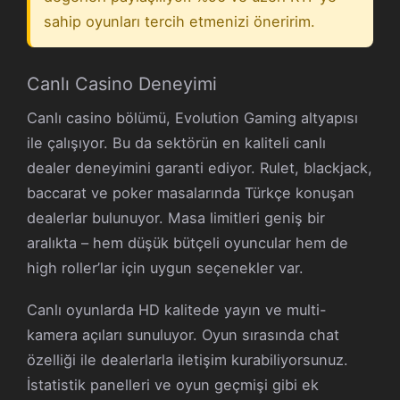
sahip oyunları tercih etmenizi öneririm.
Canlı Casino Deneyimi
Canlı casino bölümü, Evolution Gaming altyapısı
ile çalışıyor. Bu da sektörün en kaliteli canlı
dealer deneyimini garanti ediyor. Rulet, blackjack,
baccarat ve poker masalarında Türkçe konuşan
dealerlar bulunuyor. Masa limitleri geniş bir
aralıkta – hem düşük bütçeli oyuncular hem de
high roller’lar için uygun seçenekler var.
Canlı oyunlarda HD kalitede yayın ve multi-
kamera açıları sunuluyor. Oyun sırasında chat
özelliği ile dealerlarla iletişim kurabiliyorsunuz.
İstatistik panelleri ve oyun geçmişi gibi ek