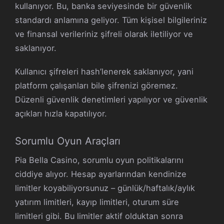
kullanıyor. Bu, banka seviyesinde bir güvenlik
standardı anlamına geliyor. Tüm kişisel bilgileriniz
ve finansal verileriniz şifreli olarak iletiliyor ve
saklanıyor.
Kullanıcı şifreleri hash’lenerek saklanıyor, yani
platform çalışanları bile şifrenizi göremez.
Düzenli güvenlik denetimleri yapılıyor ve güvenlik
açıkları hızla kapatılıyor.
Sorumlu Oyun Araçları
Pia Bella Casino, sorumlu oyun politikalarını
ciddiye alıyor. Hesap ayarlarından kendinize
limitler koyabiliyorsunuz – günlük/haftalık/aylık
yatırım limitleri, kayıp limitleri, oturum süre
limitleri gibi. Bu limitler aktif olduktan sonra