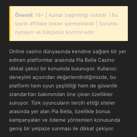
Önemli:
18+ | Kumar bağımlılığı risklidir | Bu
içerik affiliate linkler içermektedir | Sorumlu
oynayın ve bütçenizi kontrol edin
Online casino dünyasında kendine sağlam bir yer
edinen platformlar arasında Pia Bella Casino
dikkat çekici bir konumda bulunuyor. Kullanıcı
deneyimi açısından değerlendirdiğimizde, bu
platform hem oyun çeşitliliği hem de güvenlik
standartları bakımından öne çıkan özellikler
sunuyor. Türk oyuncuların tercih ettiği siteler
arasında yer alan Pia Bella, özellikle bonus
kampanyaları ve ödeme yöntemleri konusunda
geniş bir yelpaze sunması ile dikkat çekiyor.