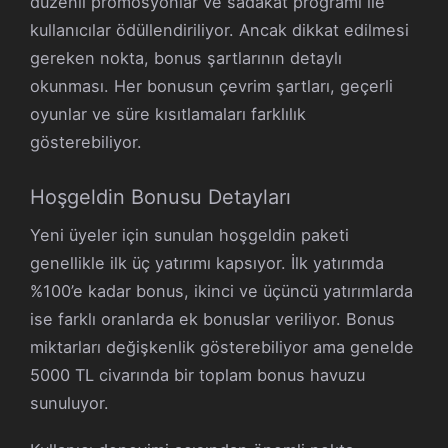
düzenli promosyonlar ve sadakat programı ile
kullanıcılar ödüllendiriliyor. Ancak dikkat edilmesi
gereken nokta, bonus şartlarının detaylı
okunması. Her bonusun çevrim şartları, geçerli
oyunlar ve süre kısıtlamaları farklılık
gösterebiliyor.
Hoşgeldin Bonusu Detayları
Yeni üyeler için sunulan hoşgeldin paketi
genellikle ilk üç yatırımı kapsıyor. İlk yatırımda
%100’e kadar bonus, ikinci ve üçüncü yatırımlarda
ise farklı oranlarda ek bonuslar veriliyor. Bonus
miktarları değişkenlik gösterebiliyor ama genelde
5000 TL civarında bir toplam bonus havuzu
sunuluyor.