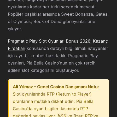
oyunlarına kadar her türlü seçenek mevcut.
Popüler başlıklar arasında Sweet Bonanza, Gates
of Olympus, Book of Dead gibi oyunlar öne
çıkıyor.
Pragmatic Play Slot Oyunları Bonus 2026: Kazanç
Fırsatları
konusunda detaylı bilgi almak isteyenler
için ayrı bir rehber hazırladık. Pragmatic Play
oyunları, Pia Bella Casino’nun en çok tercih
edilen slot kategorisini oluşturuyor.
Ali Yılmaz – Genel Casino Danışmanı Notu:
Slot oyunlarında RTP (Return to Player)
oranlarına mutlaka dikkat edin. Pia Bella
Casino’da oyun bilgileri kısmında RTP
değerleri paylaşılıyor. %96 ve üzeri RTP’ye