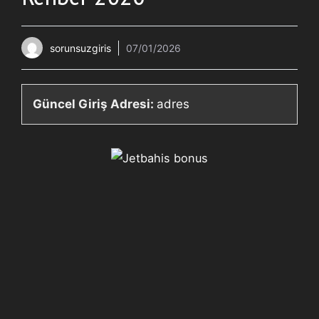
sorunsuzgiris
07/01/2026
Güncel Giriş Adresi:
adres