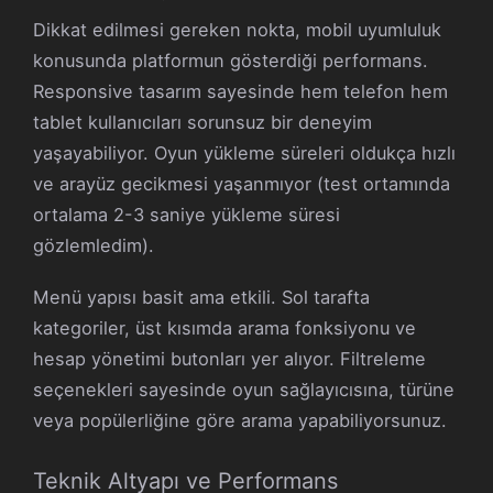
Dikkat edilmesi gereken nokta, mobil uyumluluk
konusunda platformun gösterdiği performans.
Responsive tasarım sayesinde hem telefon hem
tablet kullanıcıları sorunsuz bir deneyim
yaşayabiliyor. Oyun yükleme süreleri oldukça hızlı
ve arayüz gecikmesi yaşanmıyor (test ortamında
ortalama 2-3 saniye yükleme süresi
gözlemledim).
Menü yapısı basit ama etkili. Sol tarafta
kategoriler, üst kısımda arama fonksiyonu ve
hesap yönetimi butonları yer alıyor. Filtreleme
seçenekleri sayesinde oyun sağlayıcısına, türüne
veya popülerliğine göre arama yapabiliyorsunuz.
Teknik Altyapı ve Performans