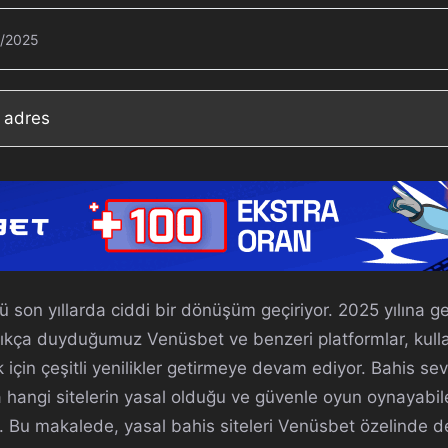
/2025
:
adres
ü son yıllarda ciddi bir dönüşüm geçiriyor. 2025 yılına g
 sıkça duyduğumuz Venüsbet ve benzeri platformlar, kullan
çin çeşitli yenilikler getirmeye devam ediyor. Bahis se
a hangi sitelerin yasal olduğu ve güvenle oyun oynayabile
r. Bu makalede, yasal bahis siteleri Venüsbet özelinde de