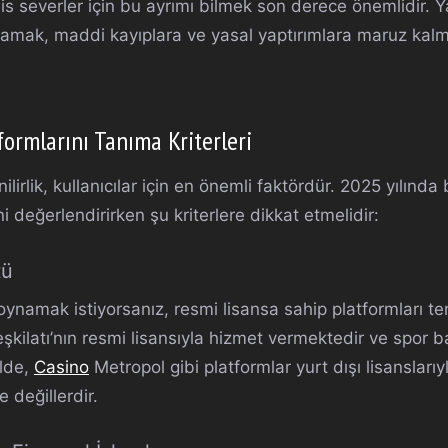
his severler için bu ayrımı bilmek son derece önemlidir. 
amak, maddi kayıplara ve yasal yaptırımlara maruz kalm
formlarını Tanıma Kriterleri
irlik, kullanıcılar için en önemli faktördür. 2025 yılında 
ni değerlendirirken şu kriterlere dikkat etmelidir:
tü
oynamak istiyorsanız, resmi lisansa sahip platformları ter
kilatı’nın resmi lisansıyla hizmet vermektedir ve spor bah
ilde,
Casino
Metropol gibi platformlar yurt dışı lisansları
 değillerdir.