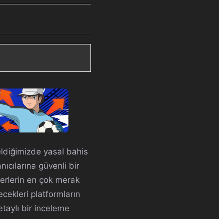
eldiğimizde yasal bahis
ıcılarına güvenli bir
verlerin en çok merak
cekleri platformların
taylı bir inceleme