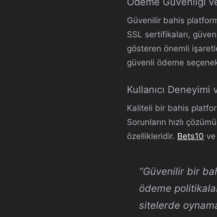
Ödeme Güvenliği ve
Güvenilir bahis platforml
SSL sertifikaları, güvenl
gösteren önemli işaretle
güvenli ödeme seçenekl
Kullanıcı Deneyimi 
Kaliteli bir bahis plat
Sorunların hızlı çözümü,
özellikleridir.
Bets10
v
“Güvenilir bir ba
ödeme politikala
sitelerde oynama