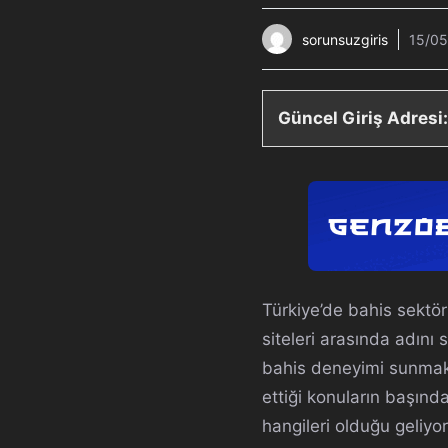
sorunsuzgiris
15/05
Güncel Giriş Adresi
Türkiye’de bahis sektör
siteleri arasında adını
bahis deneyimi sunmak i
ettiği konuların başınd
hangileri olduğu geliyo