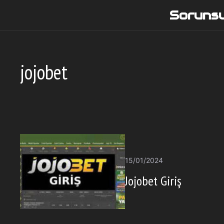
İçeriğe
Sorunsu
atla
jojobet
15/01/2024
Jojobet Giriş