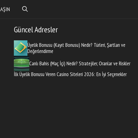
LAŞIN
Güncel Adresler
Üyelik Bonusu (Kayıt Bonusu) Nedir? Türleri, Şartları ve
Değerlendirme
Canlı Bahis (Maç İçi) Nedir? Stratejiler, Oranlar ve Riskler
İlk Üyelik Bonusu Veren Casino Siteleri 2026: En İyi Seçenekler