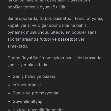
popüler tombala oyunu 5+1’dir.
Sanal sporlarda, futbol, basketbol, tenis, at yarışı,
köpek yarışı ve diğer spor dallarına bahis
oynamak mümkündür. Sitede, en popüler sanal
sporlar arasında futbol ve basketbol yer
almaktadır.
Cratos Royal Bet’in öne çıkan özellikleri arasında
şunlar yer almaktadır:
Geniş bahis yelpazesi
Yüksek oranlar
Bonus ve promosyonlar
Güvenilir altyapı
Hızlı ve güvenilir ödemeler