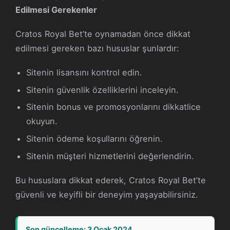
Edilmesi Gerekenler
Cratos Royal Bet’te oynamadan önce dikkat
edilmesi gereken bazı hususlar şunlardır:
Sitenin lisansını kontrol edin.
Sitenin güvenlik özelliklerini inceleyin.
Sitenin bonus ve promosyonlarını dikkatlice
okuyun.
Sitenin ödeme koşullarını öğrenin.
Sitenin müşteri hizmetlerini değerlendirin.
Bu hususlara dikkat ederek, Cratos Royal Bet’te
güvenli ve keyifli bir deneyim yaşayabilirsiniz.
Son güncelleme: 3 Ocak 2024