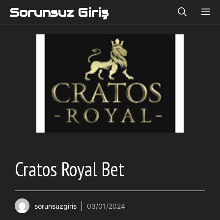
İçeriğe
Sorunsuz Giriş
ME
atla
Cratos Royal Bet
sorunsuzgiris
03/01/2024