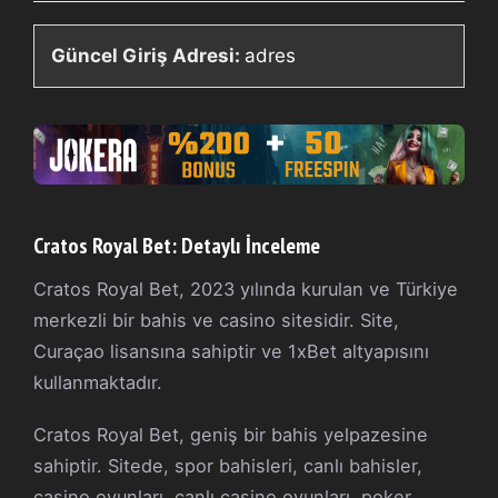
Güncel Giriş Adresi:
adres
Cratos Royal Bet: Detaylı İnceleme
Cratos Royal Bet, 2023 yılında kurulan ve Türkiye
merkezli bir bahis ve casino sitesidir. Site,
Curaçao lisansına sahiptir ve 1xBet altyapısını
kullanmaktadır.
Cratos Royal Bet, geniş bir bahis yelpazesine
sahiptir. Sitede, spor bahisleri, canlı bahisler,
casino oyunları, canlı casino oyunları, poker,