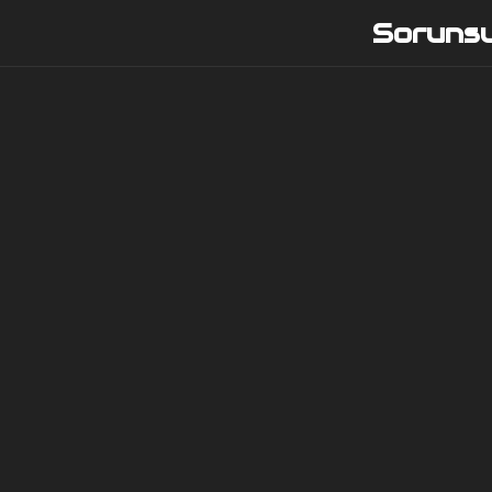
İçeriğe
Sorunsu
atla