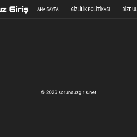
z Giriş
ANA SAYFA
GIZLILIK POLITIKASI
BIZE U
© 2026 sorunsuzgiris.net