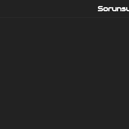
İçeriğe
Sorunsu
atla