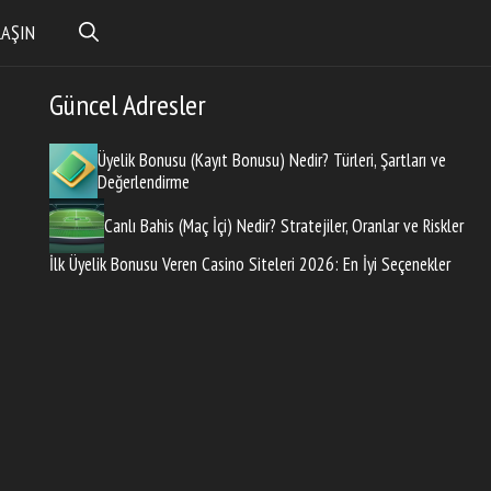
LAŞIN
Güncel Adresler
Üyelik Bonusu (Kayıt Bonusu) Nedir? Türleri, Şartları ve
Değerlendirme
Canlı Bahis (Maç İçi) Nedir? Stratejiler, Oranlar ve Riskler
İlk Üyelik Bonusu Veren Casino Siteleri 2026: En İyi Seçenekler