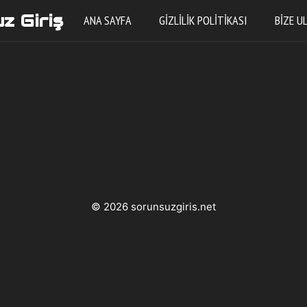
z Giriş
ANA SAYFA
GIZLILIK POLITIKASI
BIZE U
© 2026 sorunsuzgiris.net