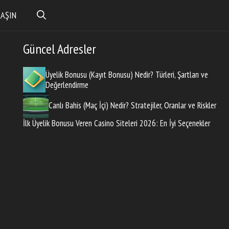
LAŞIN
Güncel Adresler
Üyelik Bonusu (Kayıt Bonusu) Nedir? Türleri, Şartları ve
Değerlendirme
Canlı Bahis (Maç İçi) Nedir? Stratejiler, Oranlar ve Riskler
İlk Üyelik Bonusu Veren Casino Siteleri 2026: En İyi Seçenekler