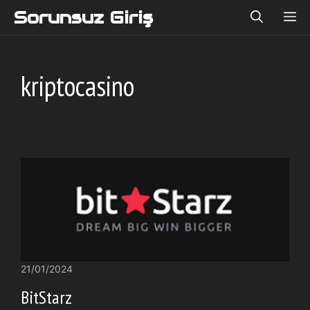
İçeriğe
Sorunsuz Giriş
ME
atla
kriptocasino
21/01/2024
BitStarz