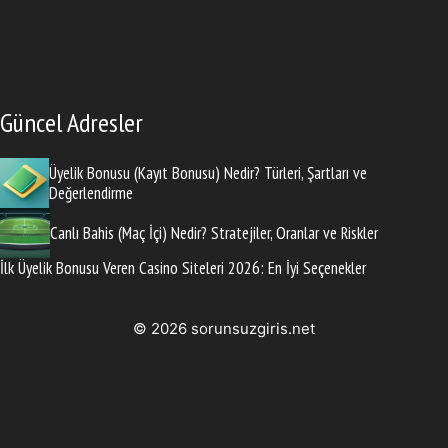
Güncel Adresler
Üyelik Bonusu (Kayıt Bonusu) Nedir? Türleri, Şartları ve
Değerlendirme
Canlı Bahis (Maç İçi) Nedir? Stratejiler, Oranlar ve Riskler
İlk Üyelik Bonusu Veren Casino Siteleri 2026: En İyi Seçenekler
© 2026 sorunsuzgiris.net