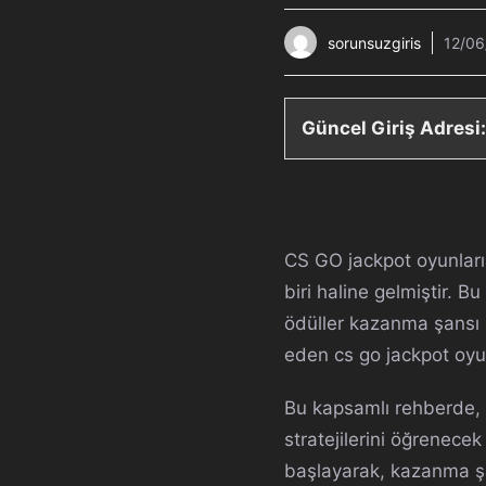
sorunsuzgiris
12/06
Güncel Giriş Adresi
CS GO jackpot oyunları
biri haline gelmiştir. B
ödüller kazanma şansı i
eden cs go jackpot oyun
Bu kapsamlı rehberde, 
stratejilerini öğrenece
başlayarak, kazanma şan