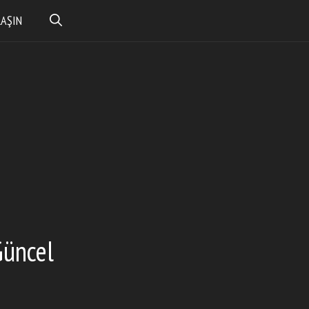
LAŞIN
Güncel