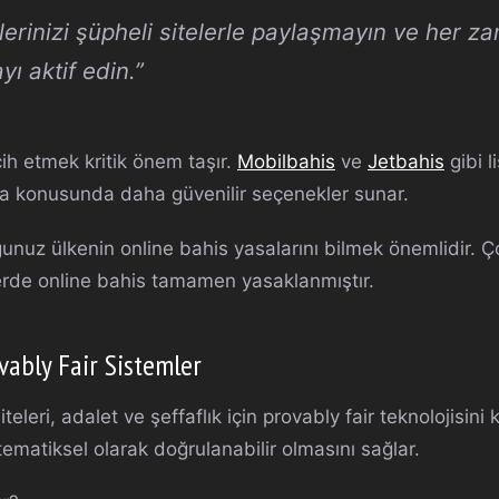
gilerinizi şüpheli sitelerle paylaşmayın ve her za
ı aktif edin.”
cih etmek kritik önem taşır.
Mobilbahis
ve
Jetbahis
gibi l
a konusunda daha güvenilir seçenekler sunar.
nuz ülkenin online bahis yasalarını bilmek önemlidir. Ço
erde online bahis tamamen yasaklanmıştır.
vably Fair Sistemler
eleri, adalet ve şeffaflık için provably fair teknolojisini 
atiksel olarak doğrulanabilir olmasını sağlar.