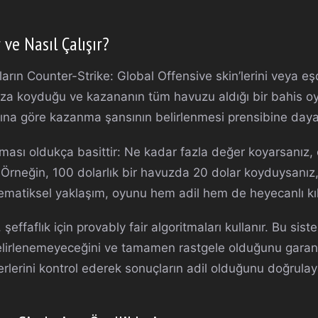
ve Nasıl Çalışır?
arın Counter-Strike: Global Offensive skin’lerini veya e
vuza koyduğu ve kazananın tüm havuzu aldığı bir bahis o
ına göre kazanma şansının belirlenmesi prensibine daya
sı oldukça basittir: Ne kadar fazla değer koyarsanız,
 Örneğin, 100 dolarlık bir havuzda 20 dolar koyduysan
tematiksel yaklaşım, oyunu hem adil hem de heyecanlı kıl
 şeffaflık için provably fair algoritmaları kullanır. Bu sis
irlenemeyeceğini ve tamamen rastgele olduğunu garant
lerini kontrol ederek sonuçların adil olduğunu doğrulayab