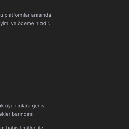
u platformlar arasında
yimi ve ödeme hızıdır.
ak oyunculara geniş
kler barındırır.
 bahis limitleri ile