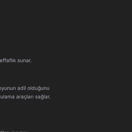
ffaflık sunar.
 oyunun adil olduğunu
ulama araçları sağlar.