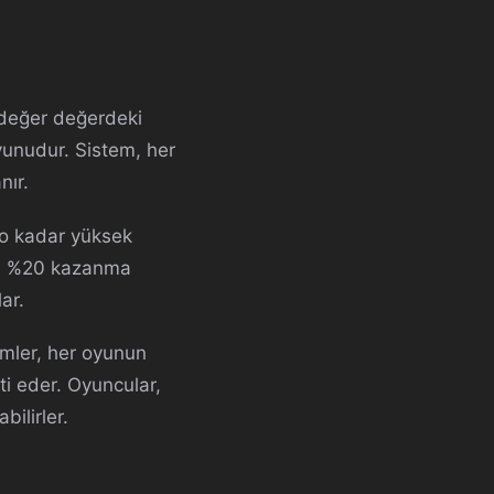
şdeğer değerdeki
yunudur. Sistem, her
nır.
 o kadar yüksek
ız, %20 kazanma
ar.
temler, her oyunun
i eder. Oyuncular,
ilirler.