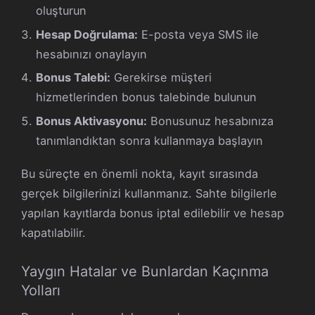
oluşturun
Hesap Doğrulama:
E-posta veya SMS ile
hesabınızı onaylayın
Bonus Talebi:
Gerekirse müşteri
hizmetlerinden bonus talebinde bulunun
Bonus Aktivasyonu:
Bonusunuz hesabınıza
tanımlandıktan sonra kullanmaya başlayın
Bu süreçte en önemli nokta, kayıt sırasında
gerçek bilgilerinizi kullanmanız. Sahte bilgilerle
yapılan kayıtlarda bonus iptal edilebilir ve hesap
kapatılabilir.
Yaygın Hatalar ve Bunlardan Kaçınma
Yolları