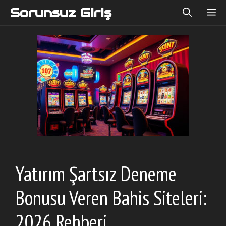
İçeriğe
Sorunsuz Giriş
ME
atla
Yatırım Şartsız Deneme
Bonusu Veren Bahis Siteleri:
2026 Rehberi