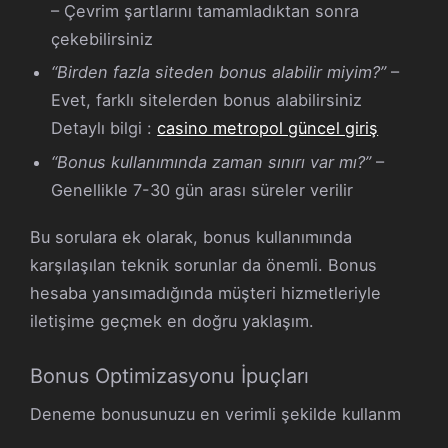
– Çevrim şartlarını tamamladıktan sonra
çekebilirsiniz
“Birden fazla siteden bonus alabilir miyim?”
–
Evet, farklı sitelerden bonus alabilirsiniz
Detaylı bilgi :
casino metropol güncel giriş
“Bonus kullanımında zaman sınırı var mı?”
–
Genellikle 7-30 gün arası süreler verilir
Bu sorulara ek olarak, bonus kullanımında
karşılaşılan teknik sorunlar da önemli. Bonus
hesaba yansımadığında müşteri hizmetleriyle
iletişime geçmek en doğru yaklaşım.
Bonus Optimizasyonu İpuçları
Deneme bonusunuzu en verimli şekilde kullanm