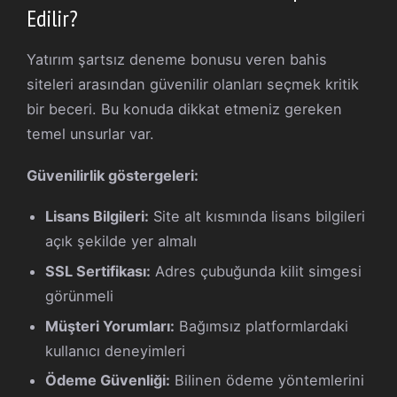
Edilir?
Yatırım şartsız deneme bonusu veren bahis
siteleri arasından güvenilir olanları seçmek kritik
bir beceri. Bu konuda dikkat etmeniz gereken
temel unsurlar var.
Güvenilirlik göstergeleri:
Lisans Bilgileri:
Site alt kısmında lisans bilgileri
açık şekilde yer almalı
SSL Sertifikası:
Adres çubuğunda kilit simgesi
görünmeli
Müşteri Yorumları:
Bağımsız platformlardaki
kullanıcı deneyimleri
Ödeme Güvenliği:
Bilinen ödeme yöntemlerini