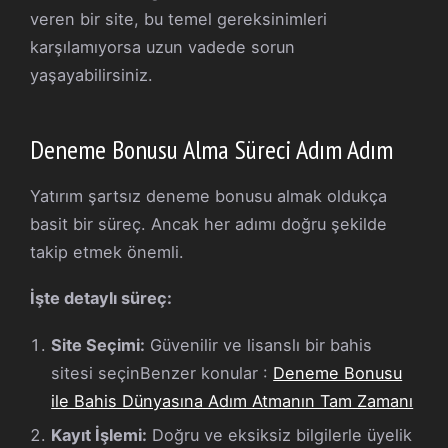
veren bir site, bu temel gereksinimleri
karşılamıyorsa uzun vadede sorun
yaşayabilirsiniz.
Deneme Bonusu Alma Süreci Adım Adım
Yatırım şartsız deneme bonusu almak oldukça
basit bir süreç. Ancak her adımı doğru şekilde
takip etmek önemli.
İşte detaylı süreç:
Site Seçimi:
Güvenilir ve lisanslı bir bahis
sitesi seçinBenzer konular :
Deneme Bonusu
ile Bahis Dünyasına Adım Atmanın Tam Zamanı
Kayıt İşlemi:
Doğru ve eksiksiz bilgilerle üyelik