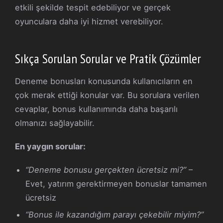
etkili şekilde tespit edebiliyor ve gerçek
oyunculara daha iyi hizmet verebiliyor.
Sıkça Sorulan Sorular ve Pratik Çözümler
Deneme bonusları konusunda kullanıcıların en
çok merak ettiği konular var. Bu sorulara verilen
cevaplar, bonus kullanımında daha başarılı
olmanızı sağlayabilir.
En yaygın sorular:
“Deneme bonusu gerçekten ücretsiz mi?”
–
Evet, yatırım gerektirmeyen bonuslar tamamen
ücretsiz
“Bonus ile kazandığım parayı çekebilir miyim?”