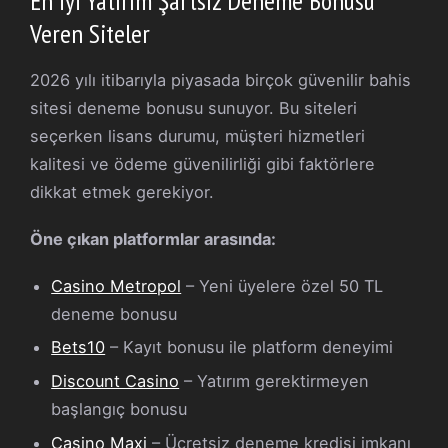
En İyi Yatırım Şartsız Deneme Bonusu
Veren Siteler
2026 yılı itibarıyla piyasada birçok güvenilir bahis
sitesi deneme bonusu sunuyor. Bu siteleri
seçerken lisans durumu, müşteri hizmetleri
kalitesi ve ödeme güvenilirliği gibi faktörlere
dikkat etmek gerekiyor.
Öne çıkan platformlar arasında:
Casino Metropol
– Yeni üyelere özel 50 TL
deneme bonusu
Bets10
– Kayıt bonusu ile platform deneyimi
Discount Casino
– Yatırım gerektirmeyen
başlangıç bonusu
Casino Maxi
– Ücretsiz deneme kredisi imkanı