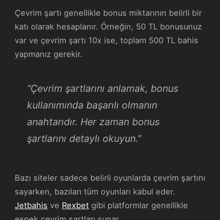
Çevrim şartı genellikle bonus miktarının belirli bir
katı olarak hesaplanır. Örneğin, 50 TL bonusunuz
var ve çevrim şartı 10x ise, toplam 500 TL bahis
yapmanız gerekir.
“Çevrim şartlarını anlamak, bonus
kullanımında başarılı olmanın
anahtarıdır. Her zaman bonus
şartlarını detaylı okuyun.”
Bazı siteler sadece belirli oyunlarda çevrim şartını
sayarken, bazıları tüm oyunları kabul eder.
Jetbahis
ve
Rexbet
gibi platformlar genellikle
esnek çevrim şartları sunar.