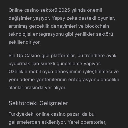
Online casino sektörü 2025 yılında önemli
değişimler yaşıyor. Yapay zeka destekli oyunlar,
artırılmış gerçeklik deneyimleri ve blockchain
teknolojisi entegrasyonu gibi yenilikler sektörü
şekillendiriyor.
Pin Up Casino gibi platformlar, bu trendlere ayak
uydurmak için sürekli güncelleme yapıyor.
Özellikle mobil oyun deneyiminin iyileştirilmesi ve
yeni ödeme yöntemlerinin entegrasyonu öncelikli
alanlar arasında yer alıyor.
Sektördeki Gelişmeler
Türkiye’deki online casino pazarı da bu
gelişmelerden etkileniyor. Yerel operatörler,