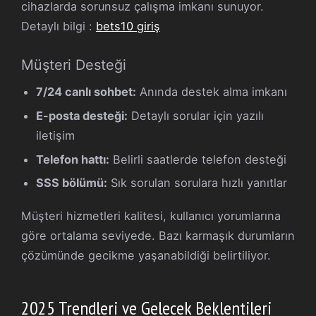
cihazlarda sorunsuz çalışma imkanı sunuyor.
Detaylı bilgi :
bets10 giriş
Müşteri Desteği
7/24 canlı sohbet:
Anında destek alma imkanı
E-posta desteği:
Detaylı sorular için yazılı
iletişim
Telefon hattı:
Belirli saatlerde telefon desteği
SSS bölümü:
Sık sorulan sorulara hızlı yanıtlar
Müşteri hizmetleri kalitesi, kullanıcı yorumlarına
göre ortalama seviyede. Bazı karmaşık durumların
çözümünde gecikme yaşanabildiği belirtiliyor.
2025 Trendleri ve Gelecek Beklentileri