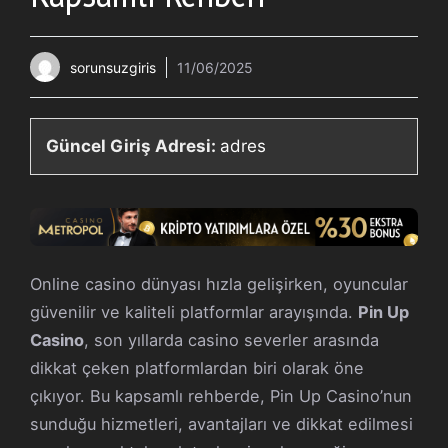
sorunsuzgiris
11/06/2025
Güncel Giriş Adresi:
adres
Online casino dünyası hızla gelişirken, oyuncular
güvenilir ve kaliteli platformlar arayışında.
Pin Up
Casino
, son yıllarda casino severler arasında
dikkat çeken platformlardan biri olarak öne
çıkıyor. Bu kapsamlı rehberde, Pin Up Casino’nun
sunduğu hizmetleri, avantajları ve dikkat edilmesi