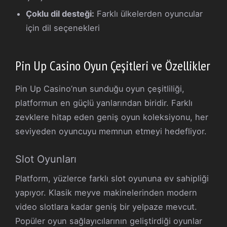
Çoklu dil desteği:
Farklı ülkelerden oyuncular
için dil seçenekleri
Pin Up Casino Oyun Çeşitleri ve Özellikler
Pin Up Casino’nun sunduğu oyun çeşitliliği,
platformun en güçlü yanlarından biridir. Farklı
zevklere hitap eden geniş oyun koleksiyonu, her
seviyeden oyuncuyu memnun etmeyi hedefliyor.
Slot Oyunları
Platform, yüzlerce farklı slot oyununa ev sahipliği
yapıyor. Klasik meyve makinelerinden modern
video slotlara kadar geniş bir yelpaze mevcut.
Popüler oyun sağlayıcılarının geliştirdiği oyunlar