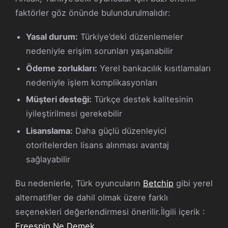
faktörler göz önünde bulundurulmalıdır:
Yasal durum:
Türkiye’deki düzenlemeler
nedeniyle erişim sorunları yaşanabilir
Ödeme zorlukları:
Yerel bankacılık kısıtlamaları
nedeniyle işlem komplikasyonları
Müşteri desteği:
Türkçe destek kalitesinin
iyileştirilmesi gerekebilir
Lisanslama:
Daha güçlü düzenleyici
otoritelerden lisans alınması avantaj
sağlayabilir
Bu nedenlerle, Türk oyuncuların
Betchip
gibi yerel
alternatifler de dahil olmak üzere farklı
seçenekleri değerlendirmesi önerilir.İlgili içerik :
Freespin Ne Demek