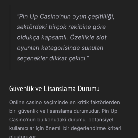
“Pin Up Casino’nun oyun çeşitliliği,
sektördeki birçok rakibine göre
oldukça kapsamlı. Özellikle slot
oyunları kategorisinde sunulan
seçenekler dikkat çekici.”
Güvenlik ve Lisanslama Durumu
Online casino seçiminde en kritik faktörlerden
biri güvenlik ve lisanslama durumudur. Pin Up
Casino’nun bu konudaki durumu, potansiyel
kullanıcılar için önemli bir değerlendirme kriteri
oluşturuyor.