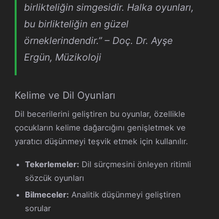
birlikteliğin simgesidir. Halka oyunları,
bu birlikteliğin en güzel
örneklerindendir.” – Doç. Dr. Ayşe
Ergün, Müzikoloji
Kelime ve Dil Oyunları
Dil becerilerini geliştiren bu oyunlar, özellikle
çocukların kelime dağarcığını genişletmek ve
yaratıcı düşünmeyi teşvik etmek için kullanılır.
Tekerlemeler:
Dil sürçmesini önleyen ritimli
sözcük oyunları
Bilmeceler:
Analitik düşünmeyi geliştiren
sorular