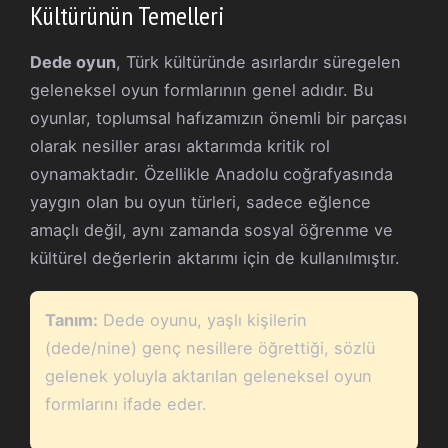
Kültürünün Temelleri
Dede oyun
, Türk kültüründe asırlardır süregelen
geleneksel oyun formlarının genel adıdır. Bu
oyunlar, toplumsal hafızamızın önemli bir parçası
olarak nesiller arası aktarımda kritik rol
oynamaktadır. Özellikle Anadolu coğrafyasında
yaygın olan bu oyun türleri, sadece eğlence
amaçlı değil, aynı zamanda sosyal öğrenme ve
kültürel değerlerin aktarımı için de kullanılmıştır.
Tanım:
Dede oyunu, yaşlı kişilerin
(dede/nine) genç nesillere öğrettiği, sözlü
gelenek yoluyla aktarılan geleneksel oyun
formlarını ifade eder.