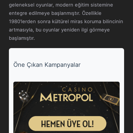
geleneksel oyunlar, modern eğitim sistemine
entegre edilmeye başlanmıştır. Özellikle
1980’lerden sonra kültürel miras koruma bilincinin
artmasıyla, bu oyunlar yeniden ilgi görmeye
başlamıştır.
Öne Çıkan Kampanyalar