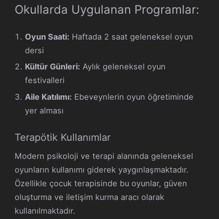
Okullarda Uygulanan Programlar:
Oyun Saati:
Haftada 2 saat geleneksel oyun
dersi
Kültür Günleri:
Aylık geleneksel oyun
festivalleri
Aile Katılımı:
Ebeveynlerin oyun öğretiminde
yer alması
Terapötik Kullanımlar
Modern psikoloji ve terapi alanında geleneksel
oyunların kullanımı giderek yaygınlaşmaktadır.
Özellikle çocuk terapisinde bu oyunlar, güven
oluşturma ve iletişim kurma aracı olarak
kullanılmaktadır.