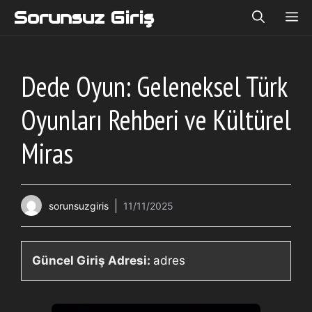
İçeriğe
Sorunsuz Giriş
ME
atla
Dede Oyun: Geleneksel Türk
Oyunları Rehberi ve Kültürel
Miras
sorunsuzgiris
11/11/2025
Güncel Giriş Adresi:
adres