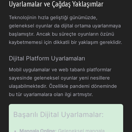
Uyarlamalar ve Çağdaş Yaklaşımlar
Teknolojinin hızla geliştiği günümüzde,
geleneksel oyunlar da dijital ortama uyarlanmaya
başlamıştır. Ancak bu süreçte oyunların özünü
kaybetmemesi için dikkatli bir yaklaşım gereklidir.
Dijital Platform Uyarlamaları
Mobil uygulamalar ve web tabanlı platformlar
sayesinde geleneksel oyunlar yeni nesillere
ulaşabilmektedir. Özellikle pandemi döneminde
bu tür uyarlamalara olan ilgi artmıştır.
Başarılı Dijital Uyarlamalar:
Mangala Online:
Geleneksel mangala