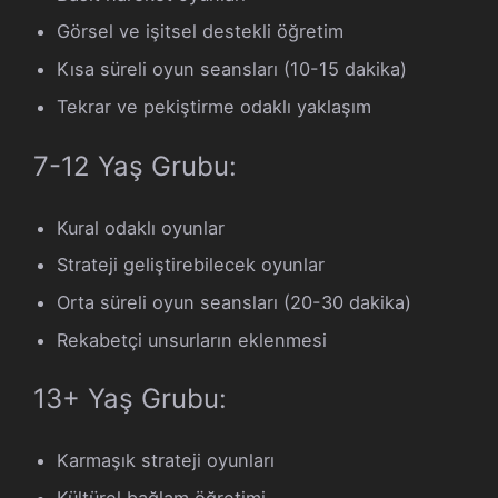
Görsel ve işitsel destekli öğretim
Kısa süreli oyun seansları (10-15 dakika)
Tekrar ve pekiştirme odaklı yaklaşım
7-12 Yaş Grubu:
Kural odaklı oyunlar
Strateji geliştirebilecek oyunlar
Orta süreli oyun seansları (20-30 dakika)
Rekabetçi unsurların eklenmesi
13+ Yaş Grubu:
Karmaşık strateji oyunları