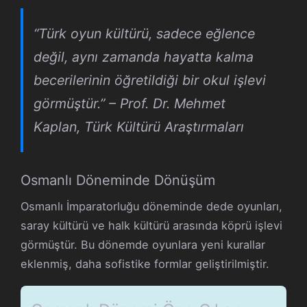
“Türk oyun kültürü, sadece eğlence
değil, aynı zamanda hayatta kalma
becerilerinin öğretildiği bir okul işlevi
görmüştür.” – Prof. Dr. Mehmet
Kaplan, Türk Kültürü Araştırmaları
Osmanlı Döneminde Dönüşüm
Osmanlı İmparatorluğu döneminde dede oyunları,
saray kültürü ve halk kültürü arasında köprü işlevi
görmüştür. Bu dönemde oyunlara yeni kurallar
eklenmiş, daha sofistike formlar geliştirilmiştir.