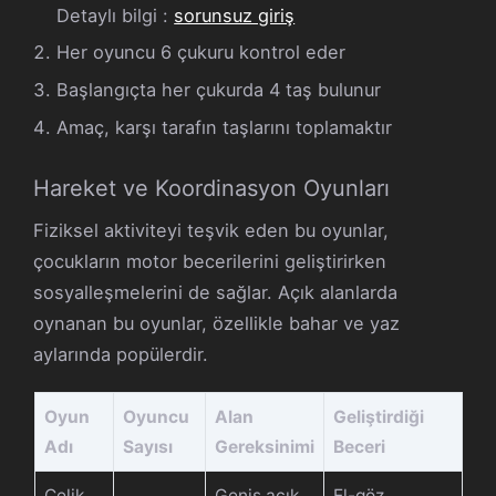
Detaylı bilgi :
sorunsuz giriş
Her oyuncu 6 çukuru kontrol eder
Başlangıçta her çukurda 4 taş bulunur
Amaç, karşı tarafın taşlarını toplamaktır
Hareket ve Koordinasyon Oyunları
Fiziksel aktiviteyi teşvik eden bu oyunlar,
çocukların motor becerilerini geliştirirken
sosyalleşmelerini de sağlar. Açık alanlarda
oynanan bu oyunlar, özellikle bahar ve yaz
aylarında popülerdir.
Oyun
Oyuncu
Alan
Geliştirdiği
Adı
Sayısı
Gereksinimi
Beceri
Çelik
Geniş açık
El-göz