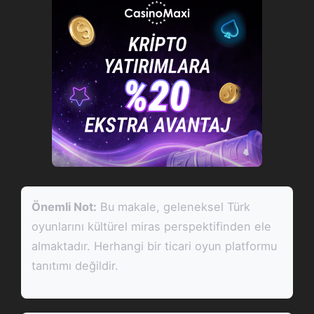
Önemli Not:
Bu makale, geleneksel Türk
oyunlarını kültürel miras perspektifinden ele
almaktadır. Herhangi bir ticari oyun platformu
tanıtımı değildir.