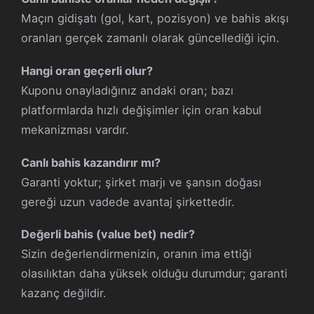
Maçın gidişatı (gol, kart, pozisyon) ve bahis akışı
oranları gerçek zamanlı olarak güncellediği için.
Hangi oran geçerli olur?
Kuponu onayladığınız andaki oran; bazı
platformlarda hızlı değişimler için oran kabul
mekanizması vardır.
Canlı bahis kazandırır mı?
Garanti yoktur; şirket marjı ve şansın doğası
gereği uzun vadede avantaj şirkettedir.
Değerli bahis (value bet) nedir?
Sizin değerlendirmenizin, oranın ima ettiği
olasılıktan daha yüksek olduğu durumdur; garanti
kazanç değildir.