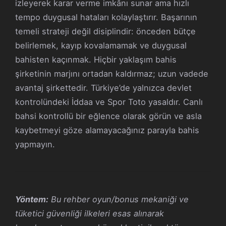
izleyerek karar verme imkânı sunar ama hızlı
tempo duygusal hataları kolaylaştırır. Başarının
temeli strateji değil disiplindir: önceden bütçe
belirlemek, kayıp kovalamamak ve duygusal
bahisten kaçınmak. Hiçbir yaklaşım bahis
şirketinin marjını ortadan kaldırmaz; uzun vadede
avantaj şirkettedir. Türkiye’de yalnızca devlet
kontrolündeki İddaa ve Spor Toto yasaldır. Canlı
bahsi kontrollü bir eğlence olarak görün ve asla
kaybetmeyi göze alamayacağınız parayla bahis
yapmayın.
Yöntem:
Bu rehber oyun/bonus mekaniği ve
tüketici güvenliği ilkeleri esas alınarak