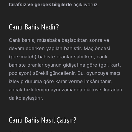
tarafsız ve gerçek bilgilerle
açıklıyoruz.
Canlı Bahis Nedir?
Canlı bahis, müsabaka başladıktan sonra ve
devam ederken yapılan bahistir. Maç öncesi
(pre-match) bahiste oranlar sabitken, canlı
bahiste oranlar oyunun gidişatına göre (gol, kart,
pozisyon) sürekli güncellenir. Bu, oyuncuya maçı
izleyip duruma göre karar verme imkânı tanır,
ancak hızlı tempo aynı zamanda dürtüsel kararları
da kolaylaştırır.
Canlı Bahis Nasıl Çalışır?