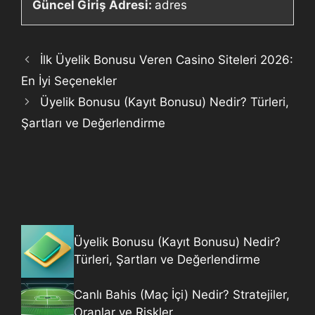
Güncel Giriş Adresi:
adres
İlk Üyelik Bonusu Veren Casino Siteleri 2026:
En İyi Seçenekler
Üyelik Bonusu (Kayıt Bonusu) Nedir? Türleri,
Şartları ve Değerlendirme
Üyelik Bonusu (Kayıt Bonusu) Nedir?
Türleri, Şartları ve Değerlendirme
Canlı Bahis (Maç İçi) Nedir? Stratejiler,
Oranlar ve Riskler