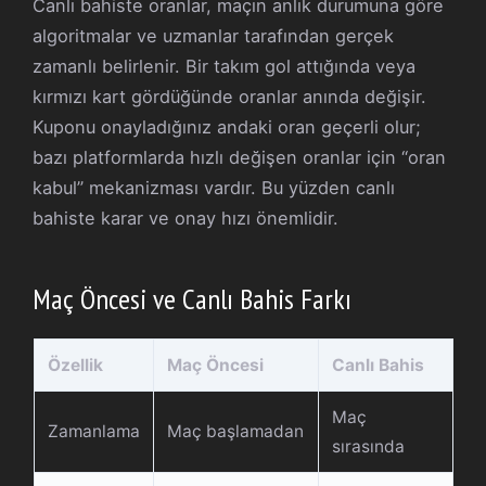
Canlı bahiste oranlar, maçın anlık durumuna göre
algoritmalar ve uzmanlar tarafından gerçek
zamanlı belirlenir. Bir takım gol attığında veya
kırmızı kart gördüğünde oranlar anında değişir.
Kuponu onayladığınız andaki oran geçerli olur;
bazı platformlarda hızlı değişen oranlar için “oran
kabul” mekanizması vardır. Bu yüzden canlı
bahiste karar ve onay hızı önemlidir.
Maç Öncesi ve Canlı Bahis Farkı
Özellik
Maç Öncesi
Canlı Bahis
Maç
Zamanlama
Maç başlamadan
sırasında