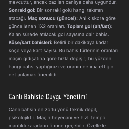
mevcuttur, ancak bazıları canlıya daha uygundur.
Sonraki gol:
Bir sonraki golü hangi takımın
atacağı.
Maç sonucu (güncel):
Anlık skora göre
güncellenen 1X2 oranları.
Toplam gol (alt/üst):
Kalan sürede atılacak gol sayısına dair bahis.
Köşe/kart bahisleri:
Belirli bir dakikaya kadar
köşe veya kart sayısı. Bu bahis türlerinin oranları
maçın gidişatına göre hızla değişir; bu yüzden
hangi bahsi yaptığınızı ve oranın ne ima ettiğini
net anlamak önemlidir.
Canlı Bahiste Duygu Yönetimi
Canlı bahsin en zorlu yönü teknik değil,
psikolojiktir. Maçın heyecanı ve hızlı tempo,
mantıklı kararların önüne geçebilir. Özellikle