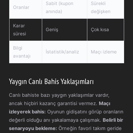
Sabit (kupon
Sürekli
Oranlar
anında)
değişken
Karar
Geniş
Çok kısa
süresi
Bilgi
İstatistik/analiz
Maçı izleme
avantajı
Yaygın Canlı Bahis Yaklaşımları
Canlı bahiste bazı yaygın yaklaşımlar vardır,
ancak hiçbiri kazanç garantisi vermez.
Maçı
izleyerek bahis:
Oyunun gidişatını görüp oranların
değerli olduğu anı yakalamaya çalışmak.
Belirli bir
senaryoyu bekleme:
Örneğin favori takım geride