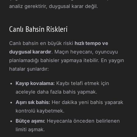
analiz gerektirir, duygusal karar değil.
Canlı Bahsin Riskleri
Canlı bahsin en büyük riski
hızlı tempo ve
duygusal karardır
. Maçın heyecanı, oyuncuyu
planlamadığı bahisler yapmaya itebilir. En yaygın
hatalar şunlardır:
Kayıp kovalama:
Kaybı telafi etmek için
aceleyle daha fazla bahis yapmak.
Aşırı sık bahis:
Her dakika yeni bahis yaparak
kontrolü kaybetmek.
Bütçe aşımı:
Heyecanla önceden belirlenen
limiti aşmak.