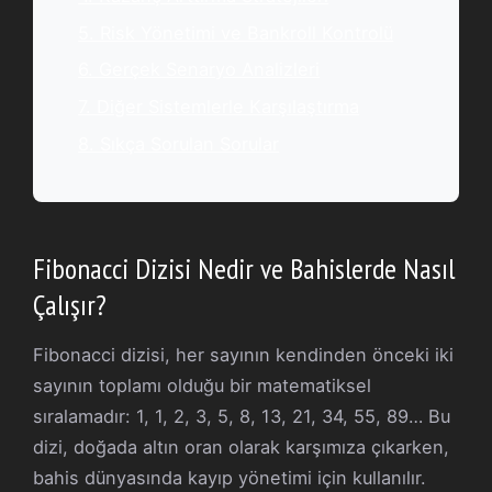
5. Risk Yönetimi ve Bankroll Kontrolü
6. Gerçek Senaryo Analizleri
7. Diğer Sistemlerle Karşılaştırma
8. Sıkça Sorulan Sorular
Fibonacci Dizisi Nedir ve Bahislerde Nasıl
Çalışır?
Fibonacci dizisi, her sayının kendinden önceki iki
sayının toplamı olduğu bir matematiksel
sıralamadır: 1, 1, 2, 3, 5, 8, 13, 21, 34, 55, 89… Bu
dizi, doğada altın oran olarak karşımıza çıkarken,
bahis dünyasında kayıp yönetimi için kullanılır.