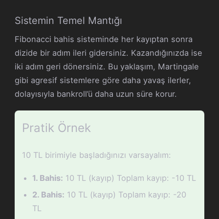
Sistemin Temel Mantığı
Fibonacci bahis sisteminde her kayıptan sonra
dizide bir adım ileri gidersiniz. Kazandığınızda ise
iki adım geri dönersiniz. Bu yaklaşım, Martingale
gibi agresif sistemlere göre daha yavaş ilerler,
dolayısıyla bankroll’ü daha uzun süre korur.
Pratik Örnek
10 TL birimiyle başladığınızı varsayalım:
1. Bahis:
10 TL (kayıp) Toplam kayıp: -10 TL
2. Bahis:
10 TL (kayıp) Toplam kayıp: -20
TL