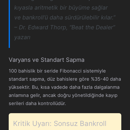
kıyasla aritmetik bir büyüme sağlar
ve bankroll’ü daha sürdürülebilir kılar.”
– Dr. Edward Thorp, “Beat the Dealer”
yazarı
Varyans ve Standart Sapma
100 bahislik bir seride Fibonacci sistemiyle
standart sapma, düz bahislere göre %35-40 daha
yüksektir. Bu, kısa vadede daha fazla dalgalanma
anlamına gelir, ancak doğru yönetildiğinde kayıp
serileri daha kontrollüdür.
Kritik Uyarı: Sonsuz Bankroll