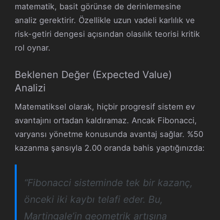
matematik, basit görünse de derinlemesine
analiz gerektirir. Özellikle uzun vadeli karlılık ve
risk-getiri dengesi açısından olasılık teorisi kritik
rol oynar.
Beklenen Değer (Expected Value)
Analizi
Matematiksel olarak, hiçbir progresif sistem ev
avantajını ortadan kaldıramaz. Ancak Fibonacci,
varyansı yönetme konusunda avantaj sağlar. %50
kazanma şansıyla 2.00 oranda bahis yaptığınızda:
“Fibonacci sisteminde tek bir kazanç,
önceki iki kaybı telafi eder. Bu,
Martingale’in geometrik artışına