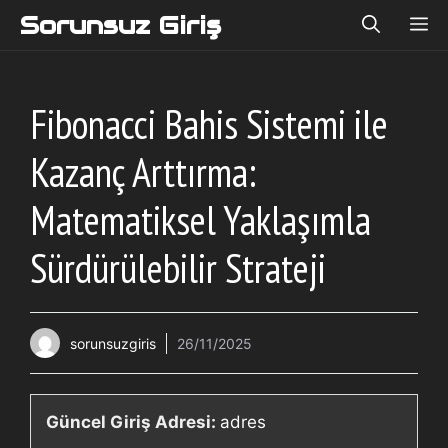
İçeriğe
Sorunsuz Giriş
ME
atla
Fibonacci Bahis Sistemi ile
Kazanç Arttırma:
Matematiksel Yaklaşımla
Sürdürülebilir Strateji
sorunsuzgiris
26/11/2025
Güncel Giriş Adresi:
adres