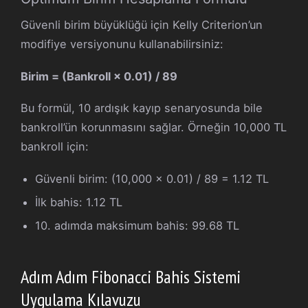
Güvenli birim büyüklüğü için Kelly Criterion’un
modifiye versiyonunu kullanabilirsiniz:
Birim = (Bankroll × 0.01) / 89
Bu formül, 10 ardışık kayıp senaryosunda bile
bankroll’ün korunmasını sağlar. Örneğin 10,000 TL
bankroll için:
Güvenli birim: (10,000 × 0.01) / 89 = 1.12 TL
İlk bahis: 1.12 TL
10. adımda maksimum bahis: 99.68 TL
Adım Adım Fibonacci Bahis Sistemi
Uygulama Kılavuzu