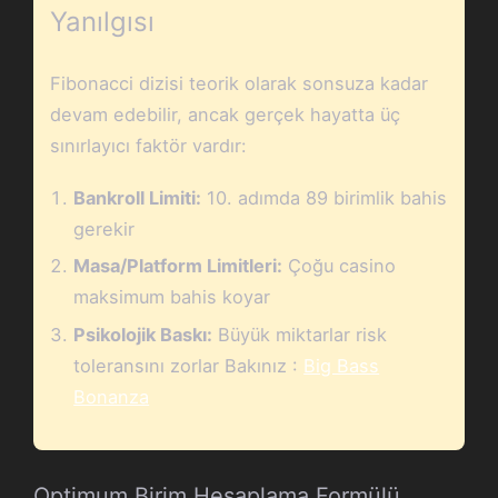
Yanılgısı
Fibonacci dizisi teorik olarak sonsuza kadar
devam edebilir, ancak gerçek hayatta üç
sınırlayıcı faktör vardır:
Bankroll Limiti:
10. adımda 89 birimlik bahis
gerekir
Masa/Platform Limitleri:
Çoğu casino
maksimum bahis koyar
Psikolojik Baskı:
Büyük miktarlar risk
toleransını zorlar Bakınız :
Big Bass
Bonanza
Optimum Birim Hesaplama Formülü