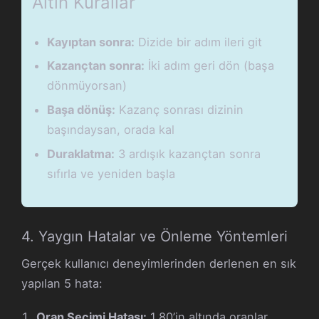
Altın Kurallar
Kayıptan sonra:
Dizide bir adım ileri git
Kazançtan sonra:
İki adım geri dön (başa
dönmüyorsan)
Başa dönüş:
Kazanç sonrası dizinin
başındaysan, orada kal
Duraklatma:
3 ardışık kazançtan sonra
sıfırla ve yeniden başla
4. Yaygın Hatalar ve Önleme Yöntemleri
Gerçek kullanıcı deneyimlerinden derlenen en sık
yapılan 5 hata:
Oran Seçimi Hatası:
1.80’in altında oranlar