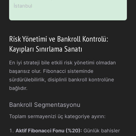
İstanbul
Risk Yönetimi ve Bankroll Kontrolü:
Kayıpları Sınırlama Sanatı
En iyi strateji bile etkili risk yönetimi olmadan
başarısız olur. Fibonacci sisteminde
sürdürülebilirlik, disiplinli bankroll kontrolüne
bağlıdır.
Bankroll Segmentasyonu
Toplam sermayenizi üç kategoriye ayırın:
Aktif Fibonacci Fonu (%20):
Günlük bahisler