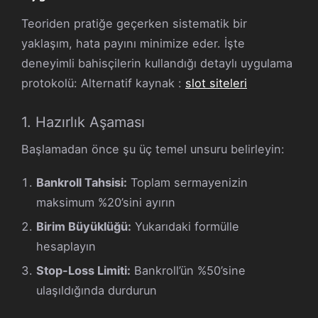
Teoriden pratiğe geçerken sistematik bir
yaklaşım, hata payını minimize eder. İşte
deneyimli bahisçilerin kullandığı detaylı uygulama
protokolü: Alternatif kaynak :
slot siteleri
1. Hazırlık Aşaması
Başlamadan önce şu üç temel unsuru belirleyin:
Bankroll Tahsisi:
Toplam sermayenizin
maksimum %20’sini ayırın
Birim Büyüklüğü:
Yukarıdaki formülle
hesaplayın
Stop-Loss Limiti:
Bankroll’ün %50’sine
ulaşıldığında durdurun