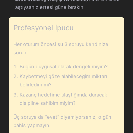
aştıysanız ertesi güne bırakın
Profesyonel İpucu
Her oturum öncesi şu 3 soruyu kendinize
sorun:
Bugün duygusal olarak dengeli miyim?
Kaybetmeyi göze alabileceğim miktarı
belirledim mi?
Kazanç hedefime ulaştığımda duracak
disipline sahibim miyim?
Üç soruya da “evet” diyemiyorsanız, o gün
bahis yapmayın.