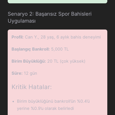
Senaryo 2: Başarısız Spor Bahisleri
Uygulaması
Profil:
Can Y., 28 yaş, 6 aylık bahis deneyimi
Başlangıç Bankroll:
5,000 TL
Birim Büyüklüğü:
20 TL (çok yüksek)
Süre:
12 gün
Kritik Hatalar:
Birim büyüklüğünü bankroll’ün %0.4’ü
yerine %0.9’u olarak belirledi