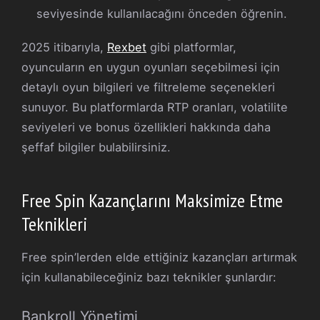
seviyesinde kullanılacağını önceden öğrenin.
2025 itibarıyla,
Rexbet
gibi platformlar,
oyuncuların en uygun oyunları seçebilmesi için
detaylı oyun bilgileri ve filtreleme seçenekleri
sunuyor. Bu platformlarda RTP oranları, volatilite
seviyeleri ve bonus özellikleri hakkında daha
şeffaf bilgiler bulabilirsiniz.
Free Spin Kazançlarını Maksimize Etme
Teknikleri
Free spin’lerden elde ettiğiniz kazançları artırmak
için kullanabileceğiniz bazı teknikler şunlardır:
Bankroll Yönetimi