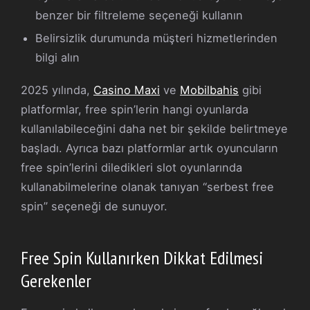
benzer bir filtreleme seçeneği kullanın
Belirsizlik durumunda müşteri hizmetlerinden
bilgi alın
2025 yılında,
Casino Maxi
ve
Mobilbahis
gibi
platformlar, free spin’lerin hangi oyunlarda
kullanılabileceğini daha net bir şekilde belirtmeye
başladı. Ayrıca bazı platformlar artık oyuncuların
free spin’lerini diledikleri slot oyunlarında
kullanabilmelerine olanak tanıyan “serbest free
spin” seçeneği de sunuyor.
Free Spin Kullanırken Dikkat Edilmesi
Gerekenler