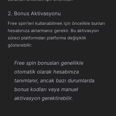
2. Bonus Aktivasyonu
Free spin’leri kullanabilmek için öncelikle bunları
hesabınıza aktarmanız gerekir. Bu aktivasyon
süreci platformdan platforma değişiklik
gösterebilir:
Free spin bonusları genellikle
otomatik olarak hesabınıza
tanımlanır, ancak bazı durumlarda
bonus kodları veya manuel
aktivasyon gerektirebilir.