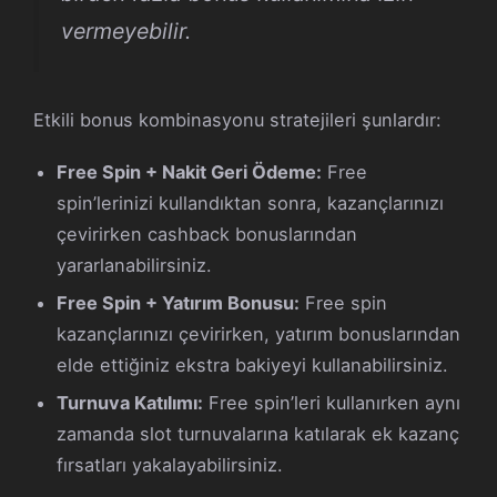
vermeyebilir.
Etkili bonus kombinasyonu stratejileri şunlardır:
Free Spin + Nakit Geri Ödeme:
Free
spin’lerinizi kullandıktan sonra, kazançlarınızı
çevirirken cashback bonuslarından
yararlanabilirsiniz.
Free Spin + Yatırım Bonusu:
Free spin
kazançlarınızı çevirirken, yatırım bonuslarından
elde ettiğiniz ekstra bakiyeyi kullanabilirsiniz.
Turnuva Katılımı:
Free spin’leri kullanırken aynı
zamanda slot turnuvalarına katılarak ek kazanç
fırsatları yakalayabilirsiniz.