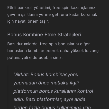
Etkili bankroll yönetimi, free spin kazançlarınızı
çevrim şartlarını yerine getirene kadar korumak
için hayati önem taşır.
Bonus Kombine Etme Stratejileri
Bazı durumlarda, free spin bonuslarını diğer
bonuslarla kombine ederek daha yüksek kazanç
potansiyeli elde edebilirsiniz:
Dikkat: Bonus kombinasyonu
yapmadan önce mutlaka ilgili
platformun bonus kurallarını kontrol
edin. Bazı platformlar, aynı anda
birden fazla bonus kullanımına izin