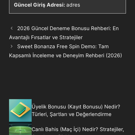
Güncel Giriş Adresi:
adres
2026 Güncel Deneme Bonusu Rehberi: En
Avantajlı Fırsatlar ve Stratejiler
Sweet Bonanza Free Spin Demo: Tam
Kapsamlı İnceleme ve Deneyim Rehberi (2026)
Üyelik Bonusu (Kayıt Bonusu) Nedir?
Türleri, Şartları ve Değerlendirme
Canlı Bahis (Maç İçi) Nedir? Stratejiler,