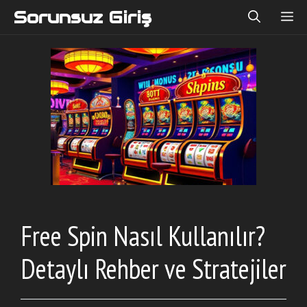
İçeriğe
Sorunsuz Giriş
ME
atla
Free Spin Nasıl Kullanılır?
Detaylı Rehber ve Stratejiler