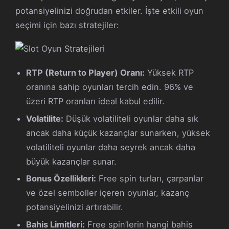
potansiyelinizi doğrudan etkiler. İşte etkili oyun
seçimi için bazı stratejiler:
RTP (Return to Player) Oranı:
Yüksek RTP
oranına sahip oyunları tercih edin. 96% ve
üzeri RTP oranları ideal kabul edilir.
Volatilite:
Düşük volatiliteli oyunlar daha sık
ancak daha küçük kazançlar sunarken, yüksek
volatiliteli oyunlar daha seyrek ancak daha
büyük kazançlar sunar.
Bonus Özellikleri:
Free spin turları, çarpanlar
ve özel semboller içeren oyunlar, kazanç
potansiyelinizi artırabilir.
Bahis Limitleri:
Free spin’lerin hangi bahis