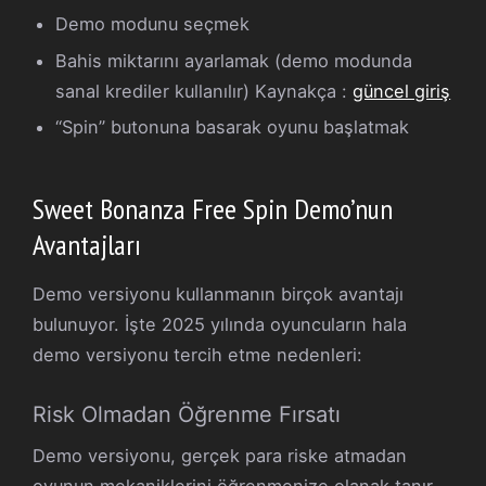
Demo modunu seçmek
Bahis miktarını ayarlamak (demo modunda
sanal krediler kullanılır) Kaynakça :
güncel giriş
“Spin” butonuna basarak oyunu başlatmak
Sweet Bonanza Free Spin Demo’nun
Avantajları
Demo versiyonu kullanmanın birçok avantajı
bulunuyor. İşte 2025 yılında oyuncuların hala
demo versiyonu tercih etme nedenleri:
Risk Olmadan Öğrenme Fırsatı
Demo versiyonu, gerçek para riske atmadan