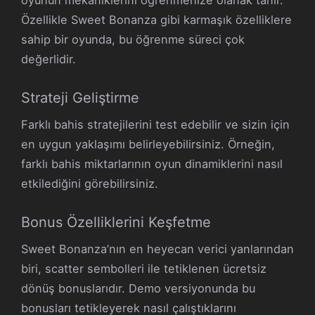
oyunun mekaniklerini öğrenmenize olanak tanır.
Özellikle Sweet Bonanza gibi karmaşık özelliklere
sahip bir oyunda, bu öğrenme süreci çok
değerlidir.
Strateji Geliştirme
Farklı bahis stratejilerini test edebilir ve sizin için
en uygun yaklaşımı belirleyebilirsiniz. Örneğin,
farklı bahis miktarlarının oyun dinamiklerini nasıl
etkilediğini görebilirsiniz.
Bonus Özelliklerini Keşfetme
Sweet Bonanza’nın en heyecan verici yanlarından
biri, scatter sembolleri ile tetiklenen ücretsiz
dönüş bonuslarıdır. Demo versiyonunda bu
bonusları tetikleyerek nasıl çalıştıklarını