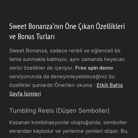
Sweet Bonanza’nın Öne Çıkan Özellikleri
ve Bonus Turları
Sweet Bonanza, sadece renkli ve eğlenceli bir
tema sunmakla kalmıyor, aynı zamanda heyecan
verici özellikler de içeriyor.
Free spin demo
versiyonunda da deneyimleyebileceğiniz bu
özellikler şunlardır:Önerilen okuma :
Etkili Bahis
Sayfa İsimleri
Tumbling Reels (Düşen Semboller)
Kazanan kombinasyonlar oluştuğunda, semboller
ekrandan kaybolur ve yerlerine yenileri düşer. Bu,