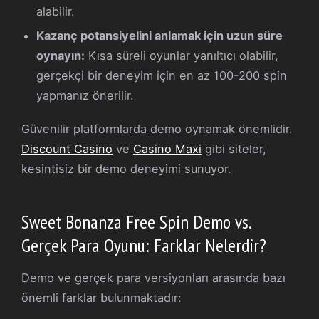
alabilir.
Kazanç potansiyelini anlamak için uzun süre
oynayın:
Kısa süreli oyunlar yanıltıcı olabilir,
gerçekçi bir deneyim için en az 100-200 spin
yapmanız önerilir.
Güvenilir platformlarda demo oynamak önemlidir.
Discount Casino
ve
Casino Maxi
gibi siteler,
kesintisiz bir demo deneyimi sunuyor.
Sweet Bonanza Free Spin Demo vs.
Gerçek Para Oyunu: Farklar Nelerdir?
Demo ve gerçek para versiyonları arasında bazı
önemli farklar bulunmaktadır: