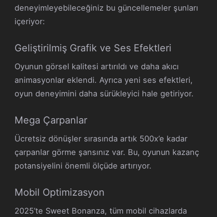
deneyimleyebileceğiniz bu güncellemeler şunları
içeriyor:
Geliştirilmiş Grafik ve Ses Efektleri
Oyunun görsel kalitesi artırıldı ve daha akıcı
animasyonlar eklendi. Ayrıca yeni ses efektleri,
oyun deneyimini daha sürükleyici hale getiriyor.
Mega Çarpanlar
Ücretsiz dönüşler sırasında artık 500x’e kadar
çarpanlar görme şansınız var. Bu, oyunun kazanç
potansiyelini önemli ölçüde artırıyor.
Mobil Optimizasyon
2025’te Sweet Bonanza, tüm mobil cihazlarda