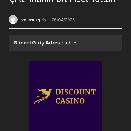
sorunsuzgiris
26/04/2025
Güncel Giriş Adresi:
adres