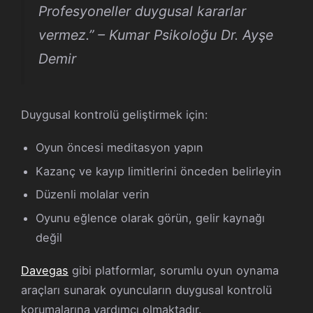
Profesyoneller duygusal kararlar
vermez.” – Kumar Psikoloğu Dr. Ayşe
Demir
Duygusal kontrolü geliştirmek için:
Oyun öncesi meditasyon yapın
Kazanç ve kayıp limitlerini önceden belirleyin
Düzenli molalar verin
Oyunu eğlence olarak görün, gelir kaynağı
değil
Davegas
gibi platformlar, sorumlu oyun oynama
araçları sunarak oyuncuların duygusal kontrolü
korumalarına yardımcı olmaktadır.