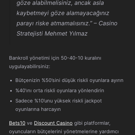
göze alabilmelisiniz, ancak asla
kaybetmeyi göze alamayacağınız
parayı riske atmamalısınız.” – Casino
Stratejisti Mehmet Yılmaz
Bankroll yönetimi için 50-40-10 kuralını
uygulayabilirsiniz:
Bütçenizin %50’sini düşük riskli oyunlara ayırın
%40’ını orta riskli oyunlara yönlendirin
Sadece %10’unu yüksek riskli jackpot
oyunlarına harcayın
Bets10
ve
Discount Casino
gibi platformlar,
oyuncuların bütçelerini yönetmelerine yardımcı