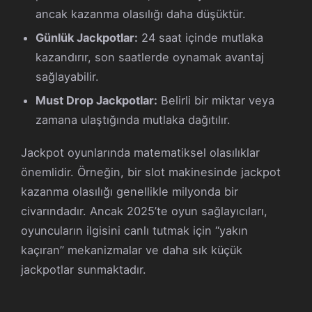
ancak kazanma olasılığı daha düşüktür.
Günlük Jackpotlar:
24 saat içinde mutlaka
kazandırır, son saatlerde oynamak avantaj
sağlayabilir.
Must Drop Jackpotlar:
Belirli bir miktar veya
zamana ulaştığında mutlaka dağıtılır.
Jackpot oyunlarında matematiksel olasılıklar
önemlidir. Örneğin, bir slot makinesinde jackpot
kazanma olasılığı genellikle milyonda bir
civarındadır. Ancak 2025’te oyun sağlayıcıları,
oyuncuların ilgisini canlı tutmak için “yakın
kaçıran” mekanizmalar ve daha sık küçük
jackpotlar sunmaktadır.