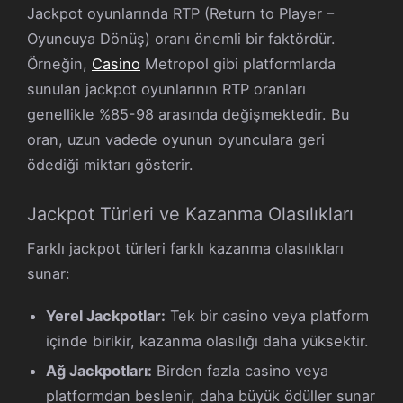
Jackpot oyunlarında RTP (Return to Player –
Oyuncuya Dönüş) oranı önemli bir faktördür.
Örneğin,
Casino
Metropol gibi platformlarda
sunulan jackpot oyunlarının RTP oranları
genellikle %85-98 arasında değişmektedir. Bu
oran, uzun vadede oyunun oyunculara geri
ödediği miktarı gösterir.
Jackpot Türleri ve Kazanma Olasılıkları
Farklı jackpot türleri farklı kazanma olasılıkları
sunar:
Yerel Jackpotlar:
Tek bir casino veya platform
içinde birikir, kazanma olasılığı daha yüksektir.
Ağ Jackpotları:
Birden fazla casino veya
platformdan beslenir, daha büyük ödüller sunar