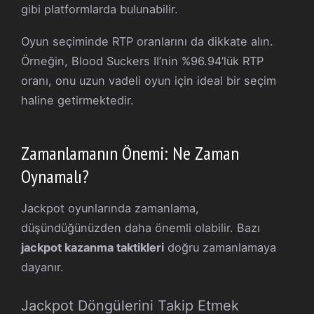
gibi platformlarda bulunabilir.
Oyun seçiminde RTP oranlarını da dikkate alın.
Örneğin, Blood Suckers II’nin %96.94’lük RTP
oranı, onu uzun vadeli oyun için ideal bir seçim
haline getirmektedir.
Zamanlamanın Önemi: Ne Zaman
Oynamalı?
Jackpot oyunlarında zamanlama,
düşündüğünüzden daha önemli olabilir. Bazı
jackpot kazanma taktikleri
doğru zamanlamaya
dayanır.
Jackpot Döngülerini Takip Etmek