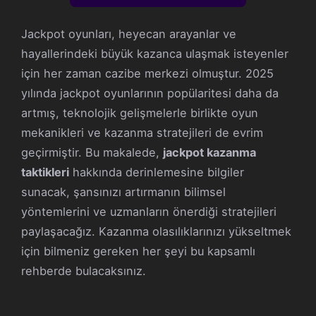
Jackpot oyunları, heyecan arayanlar ve
hayallerindeki büyük kazanca ulaşmak isteyenler
için her zaman cazibe merkezi olmuştur. 2025
yılında jackpot oyunlarının popülaritesi daha da
artmış, teknolojik gelişmelerle birlikte oyun
mekanikleri ve kazanma stratejileri de evrim
geçirmiştir. Bu makalede,
jackpot kazanma
taktikleri
hakkında derinlemesine bilgiler
sunacak, şansınızı artırmanın bilimsel
yöntemlerini ve uzmanların önerdiği stratejileri
paylaşacağız. Kazanma olasılıklarınızı yükseltmek
için bilmeniz gereken her şeyi bu kapsamlı
rehberde bulacaksınız.