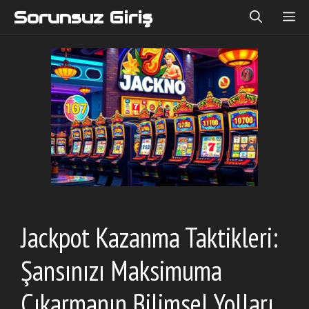
İçeriğe
Sorunsuz Giriş
ME
atla
Jackpot Kazanma Taktikleri:
Şansınızı Maksimuma
Çıkarmanın Bilimsel Yolları