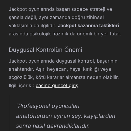
Jackpot oyunlarında başarı sadece strateji ve
şansla değil, aynı zamanda doğru zihinsel
yaklaşımla da ilgilidir.
Jackpot kazanma taktikleri
arasında psikolojik hazırlık da önemli bir yer tutar.
Duygusal Kontrolün Önemi
Jackpot oyunlarında duygusal kontrol, başarının
anahtarıdır. Aşırı heyecan, hayal kırıklığı veya
açgözlülük, kötü kararlar almanıza neden olabilir.
İlgili içerik :
casino güncel giriş
“Profesyonel oyuncuları
amatörlerden ayıran şey, kayıplardan
sonra nasıl davrandıklarıdır.