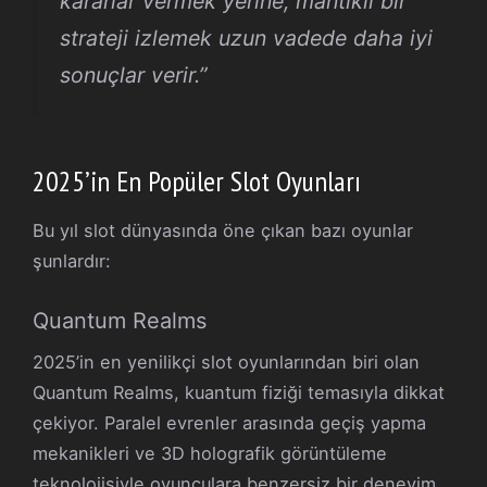
kararlar vermek yerine, mantıklı bir
strateji izlemek uzun vadede daha iyi
sonuçlar verir.”
2025’in En Popüler Slot Oyunları
Bu yıl slot dünyasında öne çıkan bazı oyunlar
şunlardır:
Quantum Realms
2025’in en yenilikçi slot oyunlarından biri olan
Quantum Realms, kuantum fiziği temasıyla dikkat
çekiyor. Paralel evrenler arasında geçiş yapma
mekanikleri ve 3D holografik görüntüleme
teknolojisiyle oyunculara benzersiz bir deneyim