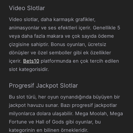
Video Slotlar
Video slotlar, daha karmaşık grafikler,
animasyonlar ve ses efektleri içerir. Genellikle 5
veya daha fazla makara ve çok sayıda ödeme
çizgisine sahiptir. Bonus oyunları, ücretsiz
dönüşler ve özel semboller gibi ek özellikler
içerir.
Bets10
platformunda en çok tercih edilen
slot kategorisidir.
Progresif Jackpot Slotlar
Bu slot türü, her oyun oynandığında büyüyen bir
jackpot havuzu sunar. Bazı progresif jackpotlar
milyonlarca dolara ulaşabilir. Mega Moolah, Mega
Fortune ve Hall of Gods gibi oyunlar, bu
kategorinin en bilinen örnekleridir.