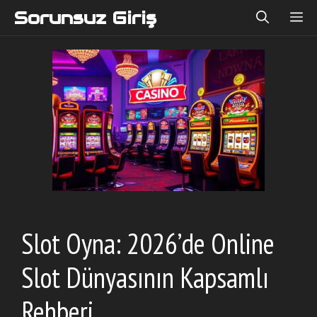
İçeriğe
Sorunsuz Giriş
ME
atla
Slot Oyna: 2026’de Online
Slot Dünyasının Kapsamlı
Rehberi