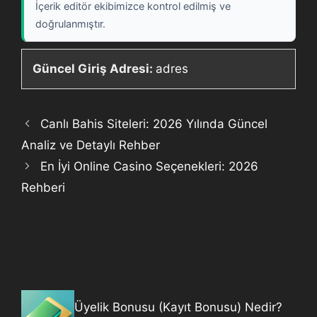
İçerik editör ekibimizce kontrol edilmiş ve
doğrulanmıştır.
Güncel Giriş Adresi:
adres
Canlı Bahis Siteleri: 2026 Yılında Güncel
Analiz ve Detaylı Rehber
En İyi Online Casino Seçenekleri: 2026
Rehberi
Üyelik Bonusu (Kayıt Bonusu) Nedir?