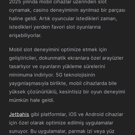
2025 yılında mobil cihazlar üzerinden slot
oynamak, casino deneyiminin ayrılmaz bir parçası
haline geldi. Artık oyuncular istedikleri zaman,
istedikleri yerden favori slot oyunlarına
erişebiliyorlar.
Mobil slot deneyimini optimize etmek için
geliştiriciler, dokunmatik ekranlara özel arayüzler
tasarlıyor ve oyunların yükleme sürelerini
minimuma indiriyor. 5G teknolojisinin
yaygınlaşmasıyla birlikte, mobil cihazlarda bile
yüksek çözünürlüklü, kesintisiz bir oyun deneyimi
mümkün hale geldi.
Jetbahis
gibi platformlar, iOS ve Android cihazlar
için özel olarak optimize edilmiş uygulamalar
sunuyor. Bu uygulamalar, parmak izi veya yüz