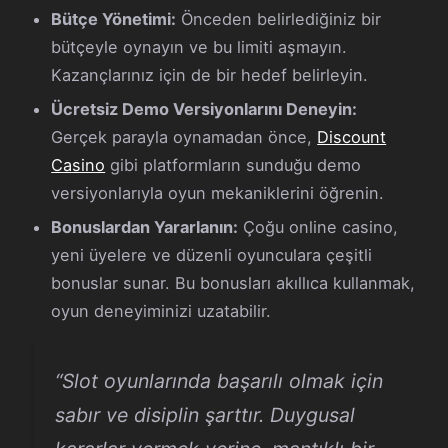
Bütçe Yönetimi:
Önceden belirlediğiniz bir
bütçeyle oynayın ve bu limiti aşmayın.
Kazançlarınız için de bir hedef belirleyin.
Ücretsiz Demo Versiyonlarını Deneyin:
Gerçek parayla oynamadan önce,
Discount
Casino
gibi platformların sunduğu demo
versiyonlarıyla oyun mekaniklerini öğrenin.
Bonuslardan Yararlanın:
Çoğu online casino,
yeni üyelere ve düzenli oyunculara çeşitli
bonuslar sunar. Bu bonusları akıllıca kullanmak,
oyun deneyiminizi uzatabilir.
“Slot oyunlarında başarılı olmak için
sabır ve disiplin şarttır. Duygusal