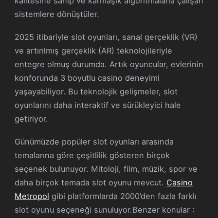
kalitesine sahip ve karmaşık algoritmalarla çalışan
sistemlere dönüştüler.
2025 itibariyle slot oyunları, sanal gerçeklik (VR)
ve artırılmış gerçeklik (AR) teknolojileriyle
entegre olmuş durumda. Artık oyuncular, evlerinin
konforunda 3 boyutlu casino deneyimi
yaşayabiliyor. Bu teknolojik gelişmeler, slot
oyunlarını daha interaktif ve sürükleyici hale
getiriyor.
Günümüzde popüler slot oyunları arasında
temalarına göre çeşitlilik gösteren birçok
seçenek bulunuyor. Mitoloji, film, müzik, spor ve
daha birçok temada slot oyunu mevcut.
Casino
Metropol
gibi platformlarda 2000’den fazla farklı
slot oyunu seçeneği sunuluyor.Benzer konular :