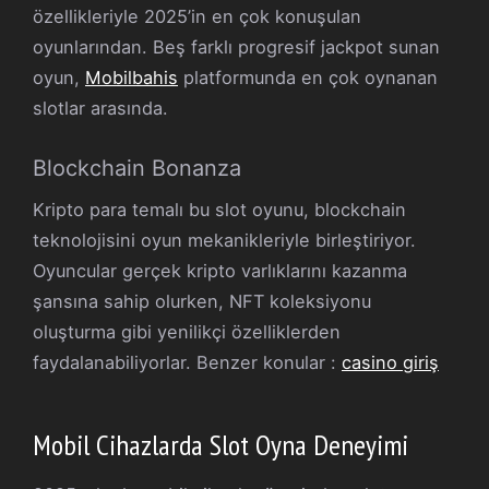
özellikleriyle 2025’in en çok konuşulan
oyunlarından. Beş farklı progresif jackpot sunan
oyun,
Mobilbahis
platformunda en çok oynanan
slotlar arasında.
Blockchain Bonanza
Kripto para temalı bu slot oyunu, blockchain
teknolojisini oyun mekanikleriyle birleştiriyor.
Oyuncular gerçek kripto varlıklarını kazanma
şansına sahip olurken, NFT koleksiyonu
oluşturma gibi yenilikçi özelliklerden
faydalanabiliyorlar. Benzer konular :
casino giriş
Mobil Cihazlarda Slot Oyna Deneyimi