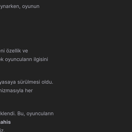
 oynarken, oyunun
i özellik ve
k oyuncuların ilgisini
yasaya sürülmesi oldu.
nizmasıyla her
eklendi. Bu, oyuncuların
ahis
iz.