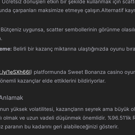
:
Ücretsiz dönüşleri etkin bir şekilde kullanmak için scatt
unda çarpanları maksimize etmeye çalışın.Alternatif kay
Bütçeniz uygunsa, scatter sembollerinin görünme olasılığ
n.
leme:
Belirli bir kazanç miktarına ulaştığınızda oyunu bır
t.ly/1eSXh66I
) platformunda Sweet Bonanza casino oyuncu
önemli kazançlar elde ettiklerini bildiriyorlar.
i Anlamak
un yüksek volatilitesi, kazançların seyrek ama büyük o
rlı olmak ve uzun vadeli düşünmek önemlidir. %96.51’lik R
 paranın bu kadarını geri alabileceğinizi gösterir.