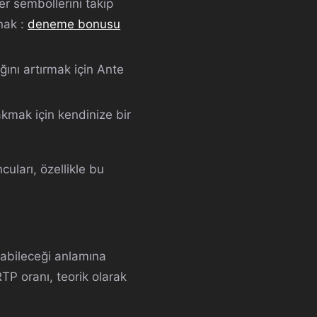
er sembollerini takip
nak :
deneme bonusu
ını artırmak için Ante
akmak için kendinize bir
ları, özellikle bu
labileceği anlamına
TP oranı, teorik olarak