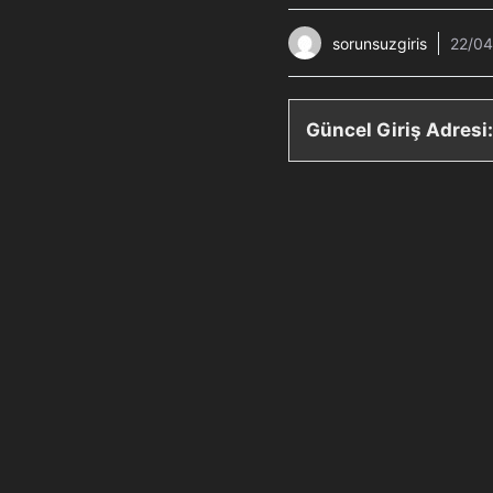
sorunsuzgiris
22/04
Güncel Giriş Adresi