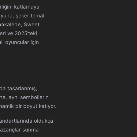
liğini katlamaya
 oyunu, şeker temalı
 makalede, Sweet
eri ve 2025’teki
li oyuncular için
nda tasarlanmış,
ne, aynı sembollerin
namik bir boyut katıyor.
tandartlarında oldukça
k kazançlar sunma