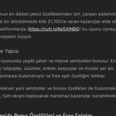
n en dikkat çekici özelliklerinden biri, çarpan sistemin
tek bir döndürmede bile 21,100x’e varan kazançlar elde 
platformlarda (
https://cutt.ly/KeSXjNBQ
) bu oyunu oynayan
iyelini övüyor.
e Yapısı
yununda çeşitli şeker ve meyve sembolleri bulunur. En
 lolipoplar, üzümler, erikler, karpuzlar ve muzlar yer alı
ombası kullanılmıştır ve free spin özelliğini tetikler.
eklenen yeni semboller ve bonus özellikleri de bulunmakta
tüm ekranı kaplayarak inanılmaz kazançlar sunabilmekt
o’da Bonus Özellikleri ve Free Spinler