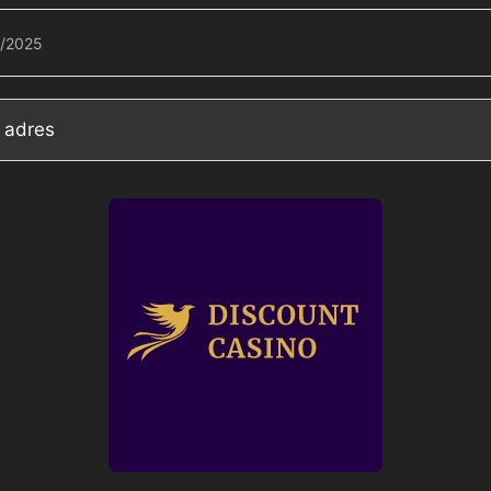
/2025
:
adres