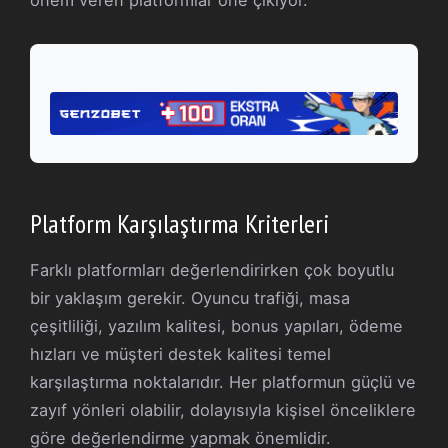
önem veren platformlar öne çıkıyor.
Platform Karşılaştırma Kriterleri
Farklı platformları değerlendirirken çok boyutlu
bir yaklaşım gerekir. Oyuncu trafiği, masa
çeşitliliği, yazılım kalitesi, bonus yapıları, ödeme
hızları ve müşteri destek kalitesi temel
karşılaştırma noktalarıdır. Her platformun güçlü ve
zayıf yönleri olabilir, dolayısıyla kişisel önceliklere
göre değerlendirme yapmak önemlidir.