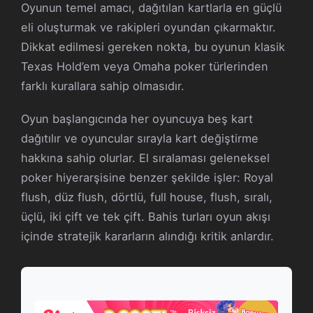
Oyunun temel amacı, dağıtılan kartlarla en güçlü
eli oluşturmak ve rakipleri oyundan çıkarmaktır.
Dikkat edilmesi gereken nokta, bu oyunun klasik
Texas Hold’em veya Omaha poker türlerinden
farklı kurallara sahip olmasıdır.
Oyun başlangıcında her oyuncuya beş kart
dağıtılır ve oyuncular sırayla kart değiştirme
hakkına sahip olurlar. El sıralaması geleneksel
poker hiyerarşisine benzer şekilde işler: Royal
flush, düz flush, dörtlü, full house, flush, sıralı,
üçlü, iki çift ve tek çift. Bahis turları oyun akışı
içinde stratejik kararların alındığı kritik anlardır.