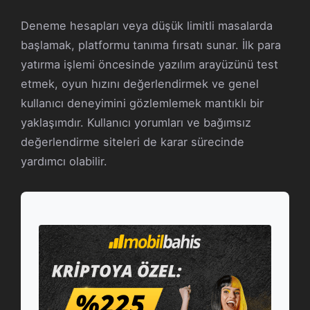
Deneme hesapları veya düşük limitli masalarda
başlamak, platformu tanıma fırsatı sunar. İlk para
yatırma işlemi öncesinde yazılım arayüzünü test
etmek, oyun hızını değerlendirmek ve genel
kullanıcı deneyimini gözlemlemek mantıklı bir
yaklaşımdır. Kullanıcı yorumları ve bağımsız
değerlendirme siteleri de karar sürecinde
yardımcı olabilir.