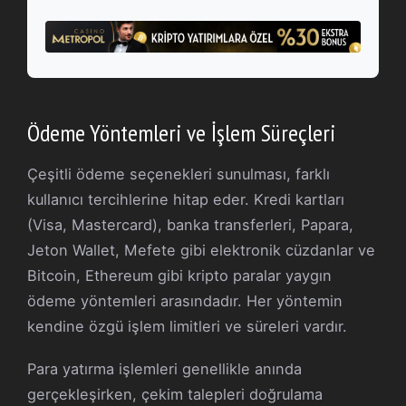
Ödeme Yöntemleri ve İşlem Süreçleri
Çeşitli ödeme seçenekleri sunulması, farklı
kullanıcı tercihlerine hitap eder. Kredi kartları
(Visa, Mastercard), banka transferleri, Papara,
Jeton Wallet, Mefete gibi elektronik cüzdanlar ve
Bitcoin, Ethereum gibi kripto paralar yaygın
ödeme yöntemleri arasındadır. Her yöntemin
kendine özgü işlem limitleri ve süreleri vardır.
Para yatırma işlemleri genellikle anında
gerçekleşirken, çekim talepleri doğrulama