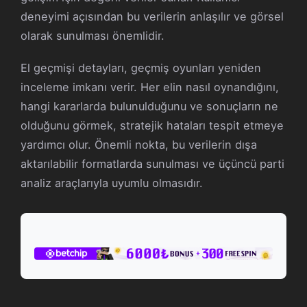
deneyimi açısından bu verilerin anlaşılır ve görsel
olarak sunulması önemlidir.
El geçmişi detayları, geçmiş oyunları yeniden
inceleme imkanı verir. Her elin nasıl oynandığını,
hangi kararlarda bulunulduğunu ve sonuçların ne
olduğunu görmek, stratejik hataları tespit etmeye
yardımcı olur. Önemli nokta, bu verilerin dışa
aktarılabilir formatlarda sunulması ve üçüncü parti
analiz araçlarıyla uyumlu olmasıdır.