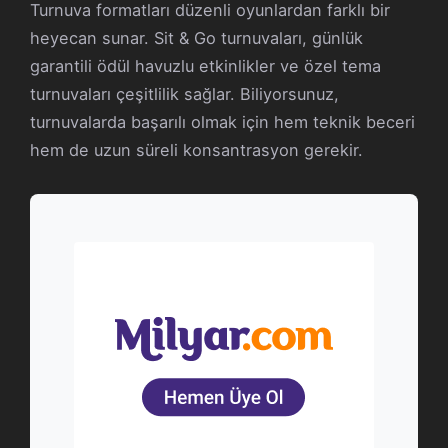
Turnuva formatları düzenli oyunlardan farklı bir
heyecan sunar. Sit & Go turnuvaları, günlük
garantili ödül havuzlu etkinlikler ve özel tema
turnuvaları çeşitlilik sağlar. Biliyorsunuz,
turnuvalarda başarılı olmak için hem teknik beceri
hem de uzun süreli konsantrasyon gerekir.