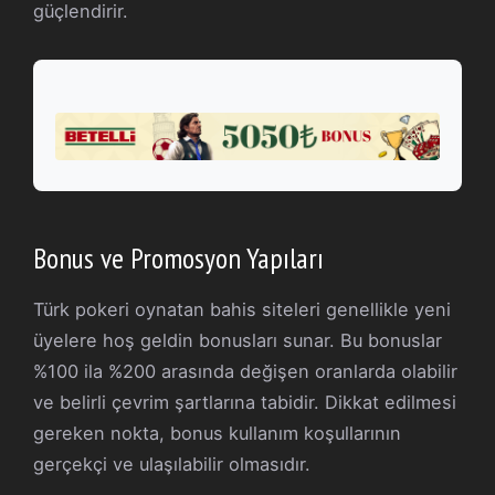
güçlendirir.
Bonus ve Promosyon Yapıları
Türk pokeri oynatan bahis siteleri genellikle yeni
üyelere hoş geldin bonusları sunar. Bu bonuslar
%100 ila %200 arasında değişen oranlarda olabilir
ve belirli çevrim şartlarına tabidir. Dikkat edilmesi
gereken nokta, bonus kullanım koşullarının
gerçekçi ve ulaşılabilir olmasıdır.