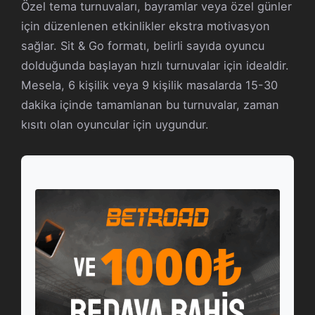
Özel tema turnuvaları, bayramlar veya özel günler
için düzenlenen etkinlikler ekstra motivasyon
sağlar. Sit & Go formatı, belirli sayıda oyuncu
dolduğunda başlayan hızlı turnuvalar için idealdir.
Mesela, 6 kişilik veya 9 kişilik masalarda 15-30
dakika içinde tamamlanan bu turnuvalar, zaman
kısıtı olan oyuncular için uygundur.