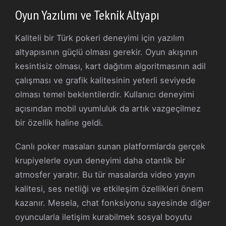
Oyun Yazılımı ve Teknik Altyapı
Kaliteli bir Türk pokeri deneyimi için yazılım
altyapısının güçlü olması gerekir. Oyun akışının
kesintisiz olması, kart dağıtım algoritmasının adil
çalışması ve grafik kalitesinin yeterli seviyede
olması temel beklentilerdir. Kullanıcı deneyimi
açısından mobil uyumluluk da artık vazgeçilmez
bir özellik haline geldi.
Canlı poker masaları sunan platformlarda gerçek
krupiyelerle oyun deneyimi daha otantik bir
atmosfer yaratır. Bu tür masalarda video yayın
kalitesi, ses netliği ve etkileşim özellikleri önem
kazanır. Mesela, chat fonksiyonu sayesinde diğer
oyuncularla iletişim kurabilmek sosyal boyutu