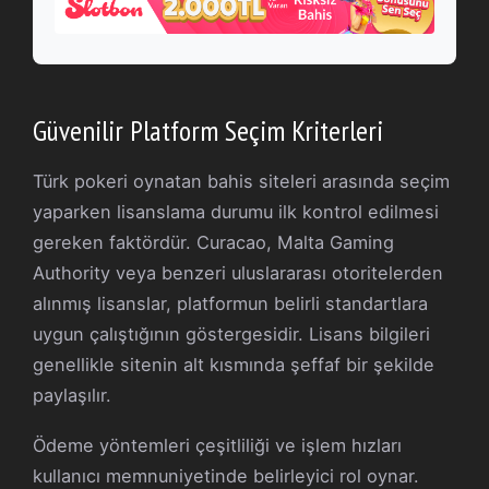
Güvenilir Platform Seçim Kriterleri
Türk pokeri oynatan bahis siteleri arasında seçim
yaparken lisanslama durumu ilk kontrol edilmesi
gereken faktördür. Curacao, Malta Gaming
Authority veya benzeri uluslararası otoritelerden
alınmış lisanslar, platformun belirli standartlara
uygun çalıştığının göstergesidir. Lisans bilgileri
genellikle sitenin alt kısmında şeffaf bir şekilde
paylaşılır.
Ödeme yöntemleri çeşitliliği ve işlem hızları
kullanıcı memnuniyetinde belirleyici rol oynar.