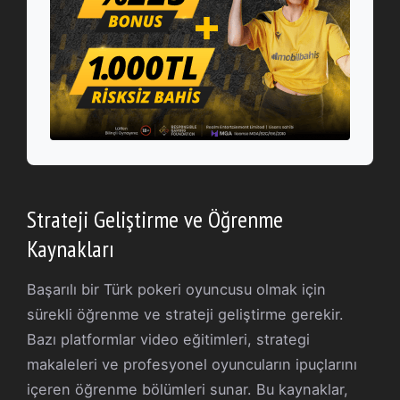
Strateji Geliştirme ve Öğrenme
Kaynakları
Başarılı bir Türk pokeri oyuncusu olmak için
sürekli öğrenme ve strateji geliştirme gerekir.
Bazı platformlar video eğitimleri, strategi
makaleleri ve profesyonel oyuncuların ipuçlarını
içeren öğrenme bölümleri sunar. Bu kaynaklar,