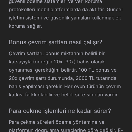
güvenli ödeme sistemleri ve veri koruma
protokolleri mobil platformlarda da aktiftir. Güncel
işletim sistemi ve güvenlik yamaları kullanmak ek
koruma sağlar.
Bonus çevrim şartları nasıl çalışır?
Çevrim şartları, bonus miktarının belirli bir
katsayıyla (örneğin 20x, 30x) bahis olarak
oynanması gerektiğini belirtir. 100 TL bonus ve
20x çevrim şartı durumunda, 2000 TL tutarında
bahis yapılması gerekir. Her oyun türünün çevrim
katkısı farklı olabilir ve belirli süre sınırları vardır.
Para çekme işlemleri ne kadar sürer?
Para çekme süreleri ödeme yöntemine ve
platformun doğrulama süreçlerine göre değişir. E-