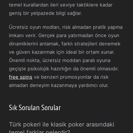
temel kurallardan ileri seviye taktiklere kadar
geniş bir yelpazede bilgi sağlar.
Ücretsiz oyun modları, risk almadan pratik yapma
imkanı verir. Gerçek para yatırmadan önce oyun
dinamiklerini anlamak, farklı stratejileri denemek
ve güven kazanmak için ideal bir ortam sunar.
Önemli nokta, ücretsiz moddan paralı oyuna
geçişte psikolojik hazırlığın da önemli olmasıdır.
free spins
ve benzeri promosyonlar da risk
almadan deneyim kazanmaya yardımcı olur.
Sık Sorulan Sorular
Türk pokeri ile klasik poker arasındaki
temel farklar nelerdir?