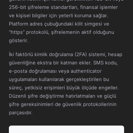
256-bit şifreleme standartları, finansal işlemler
ve kişisel bilgiler için yeterli koruma sağlar.
Platform adres çubuğundaki kilit simgesi ve
“https” protokolü, şifrelemenin aktif olduğunu
gösterir.
İki faktörlü kimlik doğrulama (2FA) sistemi, hesap
güvenliğine ekstra bir katman ekler. SMS kodu,
e-posta doğrulaması veya authenticator
uygulamaları kullanılarak gerçekleştirilen bu
süreç, yetkisiz erişimleri büyük ölçüde engeller.
Düzenli şifre değiştirme hatırlatmaları ve güçlü
şifre gereksinimleri de güvenlik protokollerinin
parçasıdır.