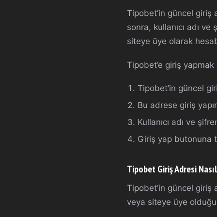
Tipobet’in güncel giriş 
sonra, kullanıcı adı ve 
siteye üye olarak hesabı
Tipobet’e giriş yapmak i
Tipobet’in güncel gir
Bu adrese giriş yapı
Kullanıcı adı ve şifren
Giriş yap butonuna t
Tipobet Giriş Adresi Nası
Tipobet’in güncel giriş
veya siteye üye olduğun