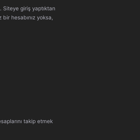
. Siteye giriş yaptıktan
üz bir hesabınız yoksa,
esaplarını takip etmek