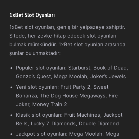
1xBet Slot Oyunları
1xBet slot oyunları, geniş bir yelpazeye sahiptir.
Sitede, her zevke hitap edecek slot oyunları
bulmak mümkündür. 1xBet slot oyunları arasında
şunlar bulunmaktadır:
Popüler slot oyunları: Starburst, Book of Dead,
Gonzo’s Quest, Mega Moolah, Joker’s Jewels
Yeni slot oyunları: Fruit Party 2, Sweet
Bonanza, The Dog House Megaways, Fire
Joker, Money Train 2
Klasik slot oyunları: Fruit Machines, Jackpot
Bells, Lucky 7, Diamonds, Double Diamond
Jackpot slot oyunları: Mega Moolah, Mega