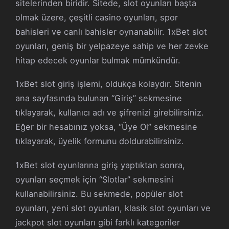
sitelerinden biridir. Sitede, slot oyunları başta
olmak üzere, çeşitli casino oyunları, spor
bahisleri ve canlı bahisler oynanabilir. 1xBet slot
oyunları, geniş bir yelpazeye sahip ve her zevke
hitap edecek oyunlar bulmak mümkündür.
1xBet slot giriş işlemi, oldukça kolaydır. Sitenin
ana sayfasında bulunan “Giriş” sekmesine
tıklayarak, kullanıcı adı ve şifrenizi girebilirsiniz.
Eğer bir hesabınız yoksa, “Üye Ol” sekmesine
tıklayarak, üyelik formunu doldurabilirsiniz.
1xBet slot oyunlarına giriş yaptıktan sonra,
oyunları seçmek için “Slotlar” sekmesini
kullanabilirsiniz. Bu sekmede, popüler slot
oyunları, yeni slot oyunları, klasik slot oyunları ve
jackpot slot oyunları gibi farklı kategoriler