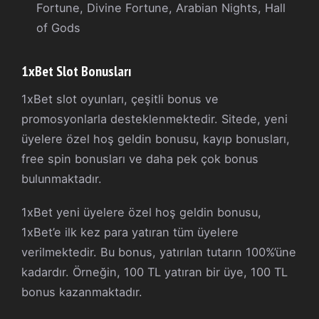
Fortune, Divine Fortune, Arabian Nights, Hall
of Gods
1xBet Slot Bonusları
1xBet slot oyunları, çeşitli bonus ve
promosyonlarla desteklenmektedir. Sitede, yeni
üyelere özel hoş geldin bonusu, kayıp bonusları,
free spin bonusları ve daha pek çok bonus
bulunmaktadır.
1xBet yeni üyelere özel hoş geldin bonusu,
1xBet’e ilk kez para yatıran tüm üyelere
verilmektedir. Bu bonus, yatırılan tutarın 100%’üne
kadardır. Örneğin, 100 TL yatıran bir üye, 100 TL
bonus kazanmaktadır.