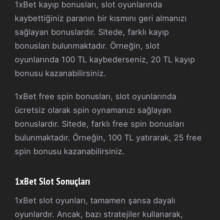
1xBet kayıp bonusları, slot oyunlarında
kaybettiğiniz paranın bir kısmını geri almanızı
sağlayan bonuslardır. Sitede, farklı kayıp
bonusları bulunmaktadır. Örneğin, slot
oyunlarında 100 TL kaybederseniz, 20 TL kayıp
bonusu kazanabilirsiniz.
1xBet free spin bonusları, slot oyunlarında
ücretsiz olarak spin oynamanızı sağlayan
bonuslardır. Sitede, farklı free spin bonusları
bulunmaktadır. Örneğin, 100 TL yatırarak, 25 free
spin bonusu kazanabilirsiniz.
1xBet Slot Sonuçları
1xBet slot oyunları, tamamen şansa dayalı
oyunlardır. Ancak, bazı stratejiler kullanarak,