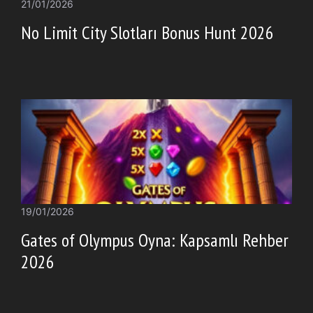
21/01/2026
No Limit City Slotları Bonus Hunt 2026
19/01/2026
Gates of Olympus Oyna: Kapsamlı Rehber
2026