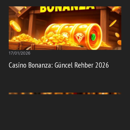
17/01/2026
Casino Bonanza: Güncel Rehber 2026