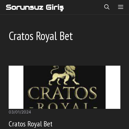
İçeriğe
Sorunsuz Giriş
ME
atla
Cratos Royal Bet
03/01/2024
Cratos Royal Bet