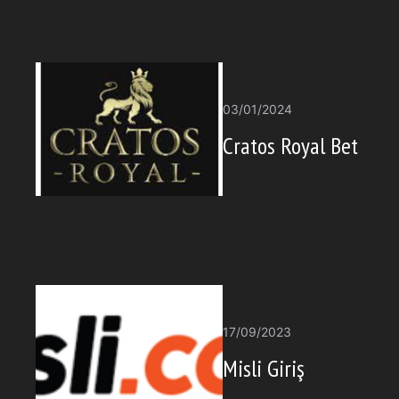
03/01/2024
Cratos Royal Bet
17/09/2023
Misli Giriş